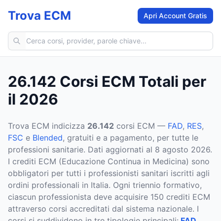
Trova ECM
Apri Account Gratis
Cerca corsi ECM
26.142 Corsi ECM Totali per
il 2026
Trova ECM indicizza
26.142
corsi ECM —
FAD
,
RES
,
FSC
e
Blended
, gratuiti e a pagamento, per tutte le
professioni sanitarie. Dati aggiornati al
8 agosto 2026
.
I crediti ECM (Educazione Continua in Medicina) sono
obbligatori per tutti i professionisti sanitari iscritti agli
ordini professionali in Italia. Ogni triennio formativo,
ciascun professionista deve acquisire 150 crediti ECM
attraverso corsi accreditati dal sistema nazionale. I
corsi si suddividono in tre tipologie principali:
FAD