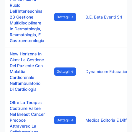
Ruolo
Dell’Interleuchina
23 Gestione
B.E. Beta Eventi Srl
Dettagli →
Multidisciplinare
In Dermatologia,
Reumatologia, E
Gastroenterologia
New Horizons In
Ckm: La Gestione
Del Paziente Con
Malattia
Dynamicom Education S
Dettagli →
Cardiorenale
Nell'ambulatorio
Di Cardiologia
Oltre La Terapia:
Costruire Valore
Nel Breast Cancer
Precoce
Medica Edit
Dettagli →
Attraverso La
Collaborazione