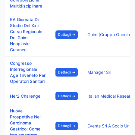
Multidisciplinare
5A Giornata Di
Studio Del Xxiii
Corso Regionale
Goim (Gruppo Oncolog
Dettagli →
Del Goim:
Neoplasie
Cutanee
Congresso
Interregionale
Manager Srl
Dettagli →
Age Triveneto Per
Operatori Sanitari
Her2 Challenge
Italian Medical Re
Dettagli →
Nuove
Prospettive Nel
Carcinoma
Events Srl A Socio Unic
Dettagli →
Gastrico: Come
Implementare