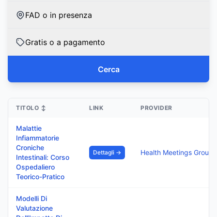
FAD o in presenza
Gratis o a pagamento
Cerca
TITOLO
↕
LINK
PROVIDER
Malattie
Infiammatorie
Croniche
Health M
Dettagli →
Intestinali: Corso
Ospedaliero
Teorico-Pratico
Modelli Di
Valutazione