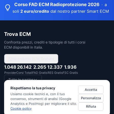
Corso FAD ECM Radioprotezione 2026
·
a
soli
2 euro/credito
dal nostro partner Smart ECM
Trova ECM
Confronta prezzi, crediti e tipologie di tutti i corsi
ECM disponibili in Italia.
Newsletter ECM Gratuita
1.048
26.142
2.265
12.337
1.936
Provider
Corsi Totali
FAD Gratis
RES Gratis
FSC Gratis
Tutte le pagine
Rispettiamo la tua privacy
Accetta
Usiamo cookie tecnici e, con il tuo
Personalizza
consenso, strumenti di analisi (Google
DUEDITUTTO SRL
· P.IVA
14522760967
·
Via Monte Santo 1/3, 20124
Analytics e PostHog) per migliorare il sito.
Rifiuta
Milano (Italia)
Cookie policy
Privacy Policy
Cookie Policy
Termini di Servizio
Preferenze cookie