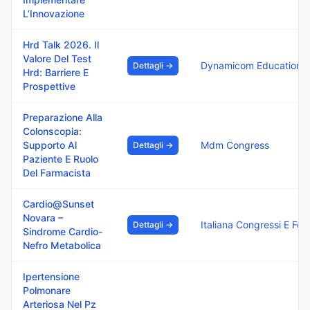
L’Innovazione
Hrd Talk 2026. Il
Valore Del Test
Dynamicom Education S
Dettagli →
Hrd: Barriere E
Prospettive
Preparazione Alla
Colonscopia:
Supporto Al
Mdm Congress
Dettagli →
Paziente E Ruolo
Del Farmacista
Cardio@Sunset
Novara –
Italiana Congressi 
Dettagli →
Sindrome Cardio-
Nefro Metabolica
Ipertensione
Polmonare
Arteriosa Nel Pz