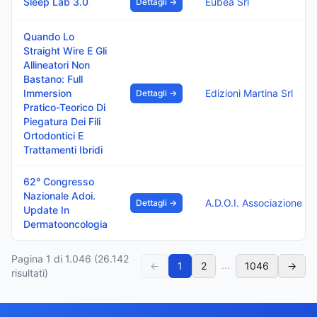
Sleep Lab 3.0
Eubea Srl
Dettagli →
Quando Lo
Straight Wire E Gli
Allineatori Non
Bastano: Full
Immersion
Edizioni Martina Srl
Dettagli →
Pratico-Teorico Di
Piegatura Dei Fili
Ortodontici E
Trattamenti Ibridi
62° Congresso
Nazionale Adoi.
A.D.O.I. Associazione Dermatologi Venereologi Ospedal
Dettagli →
Update In
Dermatooncologia
Pagina
1
di
1.046
(
26.142
...
←
1
2
1046
→
risultati)