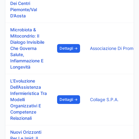
Dei Centri
Piemonte/Val
D’Aosta
Microbiota &
Mitocondrio: Il
Dialogo Invisibile
Che Governa
Associ
Dettagli →
Salute,
Infiammazione E
Longevità
L’Evoluzione
Dell’Assistenza
Infermieristica Tra
Modelli
Collage S.P.A.
Dettagli →
Organizzativi E
Competenze
Relazionali
Nuovi Orizzonti
Per Le Imid: Il