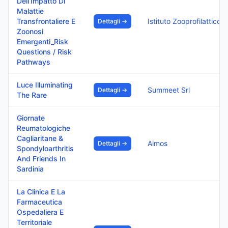
Dell’Impatto Di
Malattie
Transfrontaliere E
Istituto Zooprofilattico Sperimentale Abruzzo E Molise 
Dettagli →
Zoonosi
Emergenti_Risk
Questions / Risk
Pathways
Luce Illuminating
Summeet Srl
Dettagli →
The Rare
Giornate
Reumatologiche
Cagliaritane &
Aimos
Dettagli →
Spondyloarthritis
And Friends In
Sardinia
La Clinica E La
Farmaceutica
Ospedaliera E
Territoriale