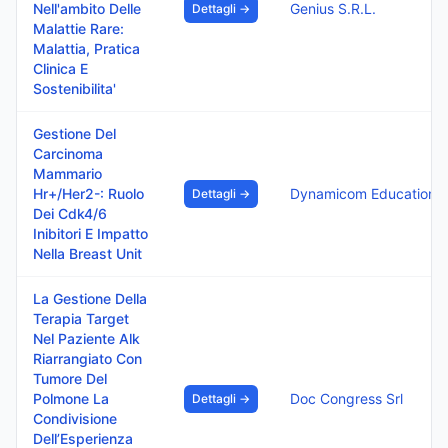
Nell'ambito Delle
Genius S.R.L.
Dettagli →
Malattie Rare:
Malattia, Pratica
Clinica E
Sostenibilita'
Gestione Del
Carcinoma
Mammario
Hr+/Her2-: Ruolo
Dynamicom Education S
Dettagli →
Dei Cdk4/6
Inibitori E Impatto
Nella Breast Unit
La Gestione Della
Terapia Target
Nel Paziente Alk
Riarrangiato Con
Tumore Del
Polmone La
Doc Congress Srl
Dettagli →
Condivisione
Dell’Esperienza