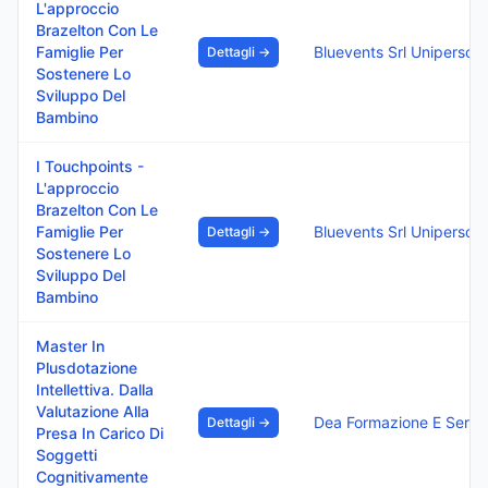
L'approccio
Brazelton Con Le
Famiglie Per
Bluevents 
Dettagli →
Sostenere Lo
Sviluppo Del
Bambino
I Touchpoints -
L'approccio
Brazelton Con Le
Famiglie Per
Bluevents 
Dettagli →
Sostenere Lo
Sviluppo Del
Bambino
Master In
Plusdotazione
Intellettiva. Dalla
Valutazione Alla
Dea Formazione E Serviz
Dettagli →
Presa In Carico Di
Soggetti
Cognitivamente