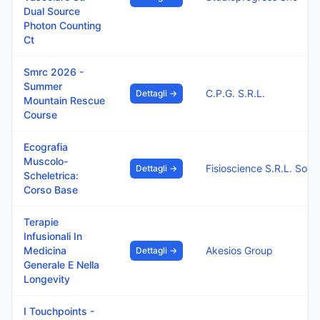
Dual Source
Photon Counting
Ct
Smrc 2026 -
Summer
C.P.G. S.R.L.
Dettagli →
Mountain Rescue
Course
Ecografia
Muscolo-
Fisioscience S.R.L. 
Dettagli →
Scheletrica:
Corso Base
Terapie
Infusionali In
Medicina
Akesios Group
Dettagli →
Generale E Nella
Longevity
I Touchpoints -