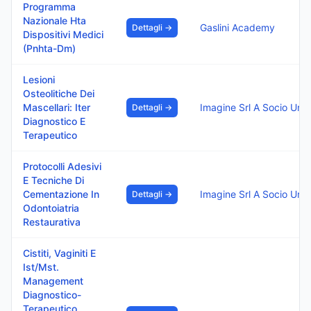
Programma
Nazionale Hta
Gaslini Academy
Dettagli →
Dispositivi Medici
(Pnhta-Dm)
Lesioni
Osteolitiche Dei
Mascellari: Iter
Imagine Srl A Socio Uni
Dettagli →
Diagnostico E
Terapeutico
Protocolli Adesivi
E Tecniche Di
Cementazione In
Imagine Srl A Socio Uni
Dettagli →
Odontoiatria
Restaurativa
Cistiti, Vaginiti E
Ist/Mst.
Management
Diagnostico-
Terapeutico