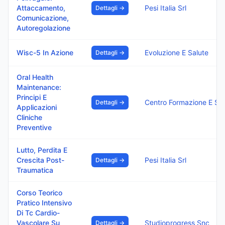
Attaccamento,
Pesi Italia Srl
Dettagli →
Comunicazione,
Autoregolazione
Wisc-5 In Azione
Evoluzione E Salute
Dettagli →
Oral Health
Maintenance:
Principi E
Centro Formazione E Serviz
Dettagli →
Applicazioni
Cliniche
Preventive
Lutto, Perdita E
Crescita Post-
Pesi Italia Srl
Dettagli →
Traumatica
Corso Teorico
Pratico Intensivo
Di Tc Cardio-
Vascolare Su
Studioprogress Snc
Dettagli →