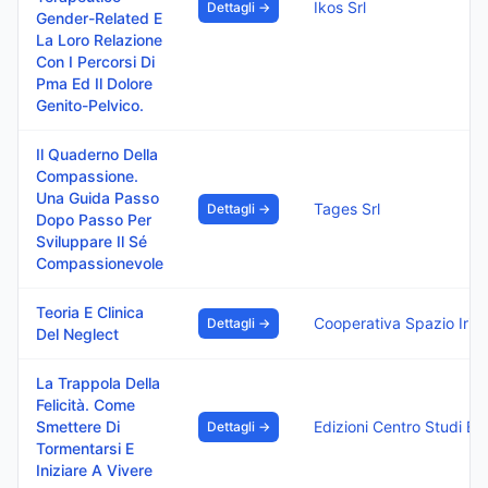
Ikos Srl
Dettagli →
Gender-Related E
La Loro Relazione
Con I Percorsi Di
Pma Ed Il Dolore
Genito-Pelvico.
Il Quaderno Della
Compassione.
Una Guida Passo
Tages Srl
Dettagli →
Dopo Passo Per
Sviluppare Il Sé
Compassionevole
Teoria E Clinica
Cooperativa
Dettagli →
Del Neglect
La Trappola Della
Felicità. Come
Smettere Di
Edizioni Ce
Dettagli →
Tormentarsi E
Iniziare A Vivere