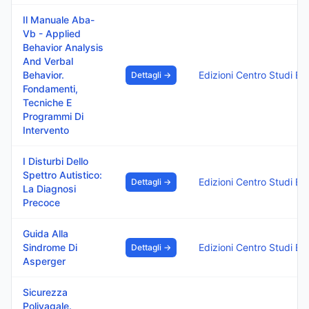
Il Manuale Aba-
Vb - Applied
Behavior Analysis
And Verbal
Behavior.
Edizioni Ce
Dettagli →
Fondamenti,
Tecniche E
Programmi Di
Intervento
I Disturbi Dello
Spettro Autistico:
Edizioni Ce
Dettagli →
La Diagnosi
Precoce
Guida Alla
Sindrome Di
Edizioni Ce
Dettagli →
Asperger
Sicurezza
Polivagale.