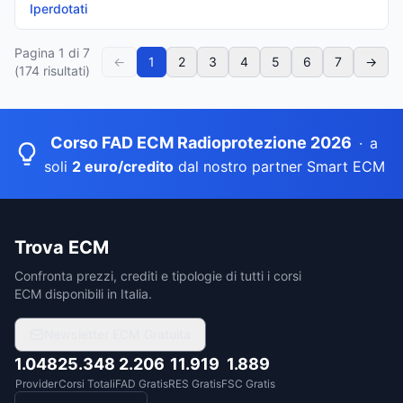
Iperdotati
Pagina
1
di
7
←
1
2
3
4
5
6
7
→
(
174
risultati)
Corso FAD ECM Radioprotezione 2026
·
a
soli
2 euro/credito
dal nostro partner Smart ECM
Trova ECM
Confronta prezzi, crediti e tipologie di tutti i corsi
ECM disponibili in Italia.
Newsletter ECM Gratuita
1.048
25.348
2.206
11.919
1.889
Provider
Corsi Totali
FAD Gratis
RES Gratis
FSC Gratis