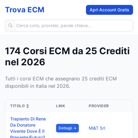
Trova ECM
Apri Account Gratis
Cerca corsi ECM
174 Corsi ECM da 25 Crediti
nel 2026
Tutti i corsi ECM che assegnano 25 crediti ECM
disponibili in Italia nel 2026.
TITOLO
↕
LINK
PROVIDER
Trapianto Di Rene
Da Donatore
Mi&T Srl
Dettagli →
Vivente Dove È Il
Presente/Futuro?