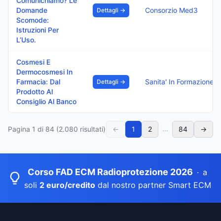
Comunichiamo? Le
Domande
Consorzio Med3
Dettagli →
Scomode:
Istruzioni Per
L’Uso.
Cosmesi E
Dermocosmesi In
Farmacia: Dal
Dettagli →
Prodotto Al
Consiglio Al Banco
...
Pagina
1
di
84
(
2.080
risultati)
←
1
2
84
→
Corso FAD ECM Radioprotezione 2026
·
a
soli
2 euro/credito
dal nostro partner Smart ECM