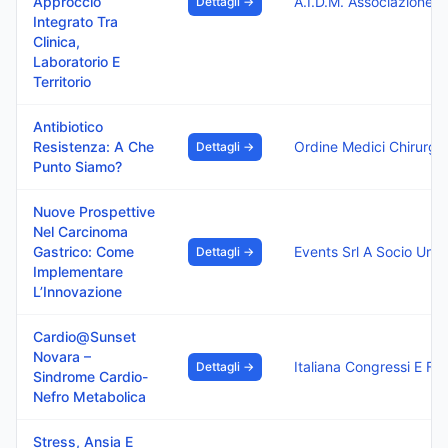
Approccio
A.I.D.M
Dettagli →
Integrato Tra
Clinica,
Laboratorio E
Territorio
Antibiotico
Resistenza: A Che
Dettagli →
Punto Siamo?
Nuove Prospettive
Nel Carcinoma
Gastrico: Come
Events Srl A Socio Unic
Dettagli →
Implementare
L’Innovazione
Cardio@Sunset
Novara –
Italia
Dettagli →
Sindrome Cardio-
Nefro Metabolica
Stress, Ansia E