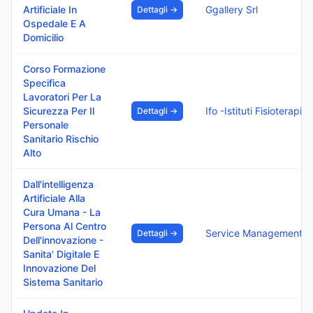
Artificiale In
Ggallery Srl
Dettagli →
Ospedale E A
Domicilio
Corso Formazione
Specifica
Lavoratori Per La
Sicurezza Per Il
Ifo
Dettagli →
Personale
Sanitario Rischio
Alto
Dall'intelligenza
Artificiale Alla
Cura Umana - La
Persona Al Centro
Service Management Sr
Dettagli →
Dell'innovazione -
Sanita' Digitale E
Innovazione Del
Sistema Sanitario