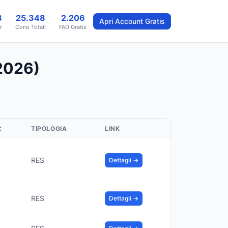
8
25.348
2.206
Apri Account Gratis
r
Corsi Totali
FAD Gratis
(2026)
↕
TIPOLOGIA
LINK
RES
Dettagli →
RES
Dettagli →