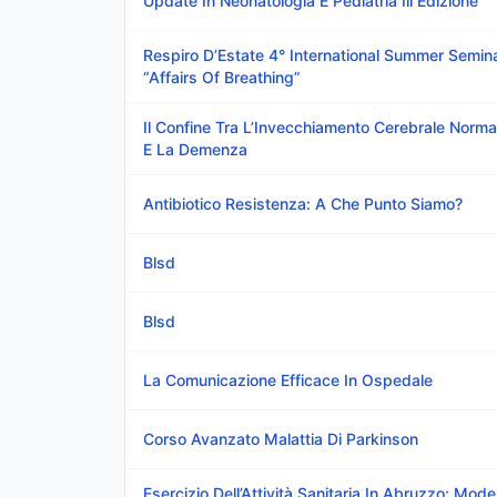
Update In Neonatologia E Pediatria Iii Edizione
Respiro D’Estate 4° International Summer Semin
“Affairs Of Breathing”
Il Confine Tra L’Invecchiamento Cerebrale Norma
E La Demenza
Antibiotico Resistenza: A Che Punto Siamo?
Blsd
Blsd
La Comunicazione Efficace In Ospedale
Corso Avanzato Malattia Di Parkinson
Esercizio Dell’Attività Sanitaria In Abruzzo: Model