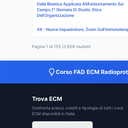
Dalla Bioetica Applicata All’Addestramento Sul
Campo_1° Giornata Di Studio. Etica
Dell’Organizzazione
4X - Nuove Inquadrature, Zoom Sull’Immunotera
Pagina
1
di
155
(
3.856
risultati)
Corso FAD ECM Radiopro
Trova ECM
Confronta prezzi, crediti e tipologie di tutti i corsi
ECM disponibili in Italia.
Newsletter ECM Gratuita