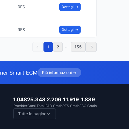
RES
Dettagli →
RES
Dettagli →
...
←
1
2
155
→
tner Smart ECM
Più informazioni →
1.048
25.348
2.206
11.919
1.889
Provider
Corsi Totali
FAD Gratis
RES Gratis
FSC Gratis
Tutte le pagine