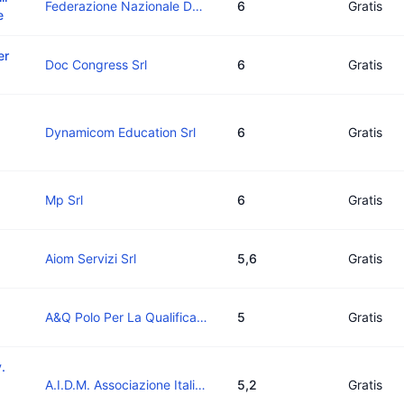
Federazione Nazionale Degli Ordini Dei Medici Chirurghi E Degli Odontoiatri
6
Gratis
e
er
Doc Congress Srl
6
Gratis
Dynamicom Education Srl
6
Gratis
Mp Srl
6
Gratis
Aiom Servizi Srl
5,6
Gratis
A&Q Polo Per La Qualificazione Del Sistema Agro Industriale
5
Gratis
.
A.I.D.M. Associazione Italiana Donne Medico
5,2
Gratis