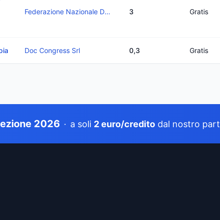
Federazione Nazionale Degli Ordini Dei Medici Chirurghi E Degli Odontoiatri
3
Gratis
pia
Doc Congress Srl
0,3
Gratis
tezione 2026
·
a soli
2 euro/credito
dal nostro par