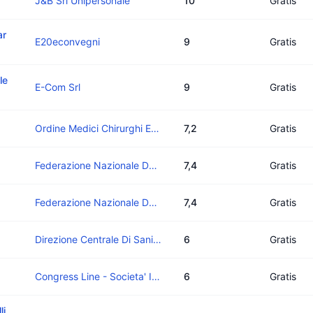
J&B Srl Unipersonale
10
Gratis
ar
E20econvegni
9
Gratis
le
E-Com Srl
9
Gratis
Ordine Medici Chirurghi E Odontoiatri Della Provincia Di Brescia
7,2
Gratis
Federazione Nazionale Degli Ordini Dei Medici Chirurghi E Degli Odontoiatri
7,4
Gratis
Federazione Nazionale Degli Ordini Dei Medici Chirurghi E Degli Odontoiatri
7,4
Gratis
Direzione Centrale Di Sanità
6
Gratis
Congress Line - Societa' Italiana Organizzazione Congressi Di A. Primavera & C. Sas
6
Gratis
li