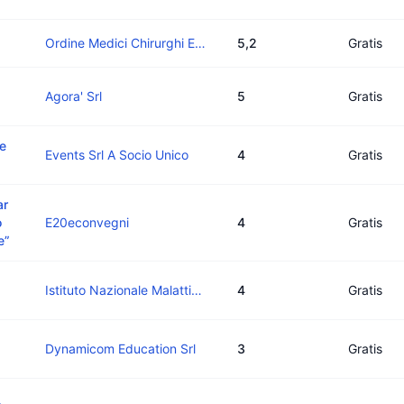
Ordine Medici Chirurghi E Odontoiatri Della Provincia Di Brescia
5,2
Gratis
Agora' Srl
5
Gratis
e
Events Srl A Socio Unico
4
Gratis
ar
o
E20econvegni
4
Gratis
e”
Istituto Nazionale Malattie Infettive L. Spallanzani
4
Gratis
Dynamicom Education Srl
3
Gratis