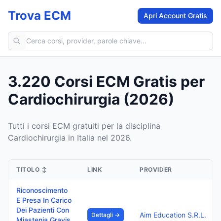
Trova ECM
Apri Account Gratis
Cerca corsi ECM
3.220 Corsi ECM Gratis per
Cardiochirurgia (2026)
Tutti i corsi ECM gratuiti per la disciplina
Cardiochirurgia in Italia nel 2026.
TITOLO
↕
LINK
PROVIDER
Riconoscimento
E Presa In Carico
Dei Pazienti Con
Aim Education S.R.L.
Dettagli →
Miastenia Gravis