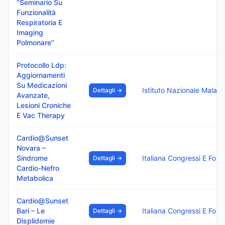
“Seminario Su
Funzionalità
Respiratoria E
Imaging
Polmonare”
Protocollo Ldp:
Aggiornamenti
Su Medicazioni
Istituto Nazionale Malattie Infettive L. Spalla
Dettagli →
Avanzate,
Lesioni Croniche
E Vac Therapy
Cardio@Sunset
Novara –
Sindrome
Italiana Congressi E Formazione S.R.L.
Dettagli →
Cardio-Nefro
Metabolica
Cardio@Sunset
Bari – Le
Italiana Congressi E Formazione S.R.L.
Dettagli →
Displidemie