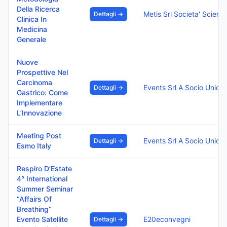
Della Ricerca
Metis Srl Societa' Scientifca Dei Medici Di Medicina Generale
Dettagli →
Clinica In
Medicina
Generale
Nuove
Prospettive Nel
Carcinoma
Events Srl A Socio Unico
Dettagli →
Gastrico: Come
Implementare
L’Innovazione
Meeting Post
Events Srl A Socio Unico
Dettagli →
Esmo Italy
Respiro D’Estate
4° International
Summer Seminar
“Affairs Of
Breathing”
Evento Satellite
E20econvegni
Dettagli →