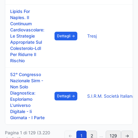
Lipids For
Naples. Il
Continuum
Cardiovascolare:
Le Strategie
Tresj
Dettagli →
Appropriate Sul
Colesterolo-Ldl
Per Ridurre Il
Rischio
52° Congresso
Nazionale Sirm -
Non Solo
Diagnostica:
S.I.R.M. Società Italiana Di Radiologia Medica E Intervent
Dettagli →
Esploriamo
L'universo
Digitale - Ii
Giornata - I Parte
Pagina
1
di
129
(
3.220
...
←
1
2
129
→