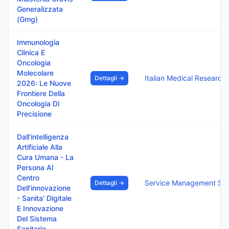
Generalizzata
(Gmg)
Immunologia
Clinica E
Oncologia
Molecolare
Italian Medical Research S.R.L.
Dettagli →
2026: Le Nuove
Frontiere Della
Oncologia Di
Precisione
Dall'intelligenza
Artificiale Alla
Cura Umana - La
Persona Al
Centro
Service Management Srl
Dettagli →
Dell'innovazione
- Sanita' Digitale
E Innovazione
Del Sistema
Sanitario