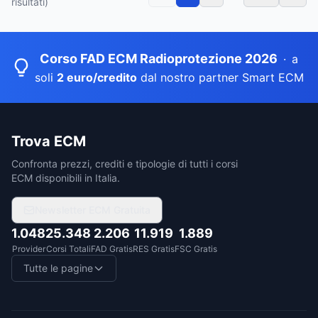
risultati)
Corso FAD ECM Radioprotezione 2026
·
a
soli
2 euro/credito
dal nostro partner Smart ECM
Trova ECM
Confronta prezzi, crediti e tipologie di tutti i corsi
ECM disponibili in Italia.
Newsletter ECM Gratuita
1.048
25.348
2.206
11.919
1.889
Provider
Corsi Totali
FAD Gratis
RES Gratis
FSC Gratis
Tutte le pagine