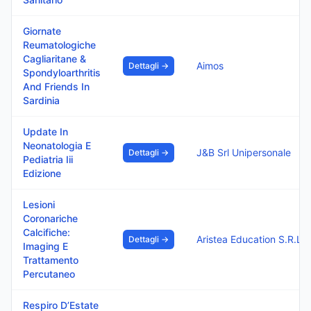
Giornate
Reumatologiche
Cagliaritane &
Aimos
Dettagli →
Spondyloarthritis
And Friends In
Sardinia
Update In
Neonatologia E
J&B Srl Unipersonale
Dettagli →
Pediatria Iii
Edizione
Lesioni
Coronariche
Calcifiche:
Aristea Education S.R.L.
Dettagli →
Imaging E
Trattamento
Percutaneo
Respiro D’Estate