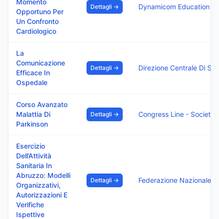
Momento
Dynamicom Education Sr
Dettagli →
Opportuno Per
Un Confronto
Cardiologico
La
Comunicazione
Direzione Centrale Di Sanità
Dettagli →
Efficace In
Ospedale
Corso Avanzato
Malattia Di
Congress Line - Societa' Italiana Organizzazione Congressi Di 
Dettagli →
Parkinson
Esercizio
Dell’Attività
Sanitaria In
Abruzzo: Modelli
Federazione Nazionale Degli Ordini Dei Medici Chirurghi E Degli Odontoiatri
Dettagli →
Organizzativi,
Autorizzazioni E
Verifiche
Ispettive