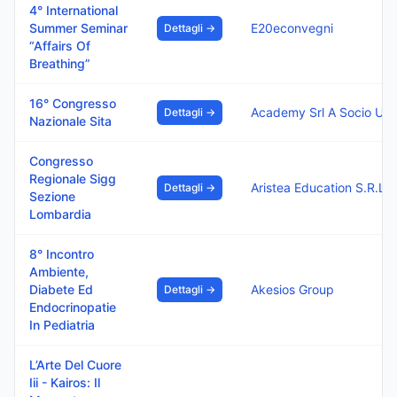
4° International
Summer Seminar
E20econvegni
Dettagli →
“Affairs Of
Breathing”
16° Congresso
Academy Srl A Socio Unico
Dettagli →
Nazionale Sita
Congresso
Regionale Sigg
Aristea Education S.R.L.
Dettagli →
Sezione
Lombardia
8° Incontro
Ambiente,
Diabete Ed
Akesios Group
Dettagli →
Endocrinopatie
In Pediatria
L’Arte Del Cuore
Iii - Kairos: Il