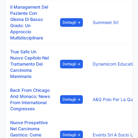
Il Management Del
Paziente Con
Glioma Di Basso
Summeet Srl
Dettagli →
Grado: Un
Approccio
Multidisciplinare
True Safe Un
Nuovo Capitolo Nel
Trattamento Del
Dynamicom Education 
Dettagli →
Carcinoma
Mammario
Back From Chicago
And Monaco: News
Dettagli →
From International
Congresses
Nuove Prospettive
Nel Carcinoma
Gastrico: Come
Events Srl A Socio Uni
Dettagli →