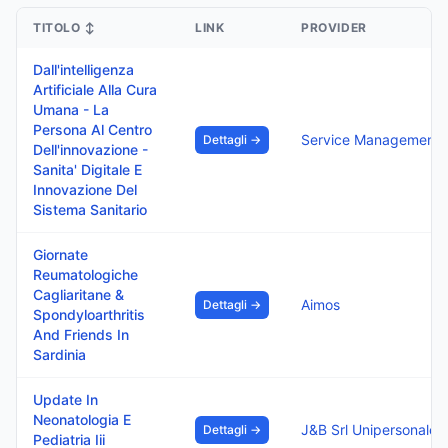
TITOLO
↕
LINK
PROVIDER
Dall'intelligenza
Artificiale Alla Cura
Umana - La
Persona Al Centro
Service Management S
Dettagli →
Dell'innovazione -
Sanita' Digitale E
Innovazione Del
Sistema Sanitario
Giornate
Reumatologiche
Cagliaritane &
Aimos
Dettagli →
Spondyloarthritis
And Friends In
Sardinia
Update In
Neonatologia E
J&B Srl Unipersonale
Dettagli →
Pediatria Iii