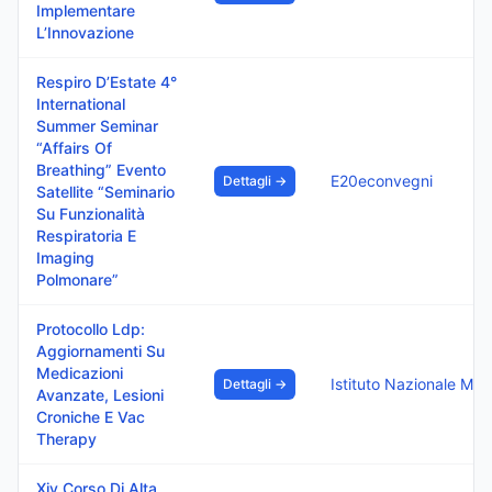
Implementare
L’Innovazione
Respiro D’Estate 4°
International
Summer Seminar
“Affairs Of
Breathing” Evento
E20econvegni
Dettagli →
Satellite “Seminario
Su Funzionalità
Respiratoria E
Imaging
Polmonare”
Protocollo Ldp:
Aggiornamenti Su
Medicazioni
Dettagli →
Avanzate, Lesioni
Croniche E Vac
Therapy
Xiv Corso Di Alta