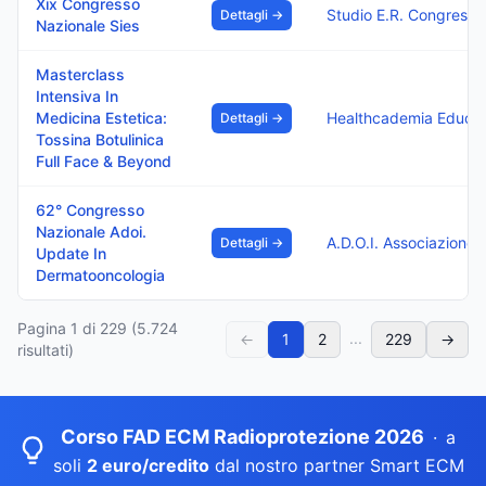
Xix Congresso
Dettagli →
Nazionale Sies
Masterclass
Intensiva In
Medicina Estetica:
Dettagli →
Tossina Botulinica
Full Face & Beyond
62° Congresso
Nazionale Adoi.
Dettagli →
Update In
Dermatooncologia
Pagina
1
di
229
(
5.724
...
←
1
2
229
→
risultati)
Corso FAD ECM Radioprotezione 2026
·
a
soli
2 euro/credito
dal nostro partner Smart ECM