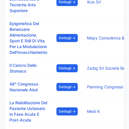
Ikos Srl
Dettagli →
Tecniche Arto
Superiore
Epigenetica Del
Benessere
Alimentazione,
Dettagli →
Sport E Stili Di Vita
Per La Modulazione
Dell’Invecchiamento
Il Cancro Dello
Zadig Srl Società Bene
Dettagli →
Stomaco
48° Congresso
Planning Congressi
Dettagli →
Nazionale Aisd
La Riabilitazione Del
Paziente Ustionato
Medi K
Dettagli →
In Fase Acuta E
Post-Acuta