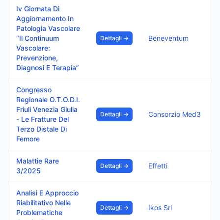
Iv Giornata Di
Aggiornamento In
Patologia Vascolare
“Il Continuum
Beneventum
Dettagli →
Vascolare:
Prevenzione,
Diagnosi E Terapia”
Congresso
Regionale O.T.O.D.I.
Friuli Venezia Giulia
Consorzio Med3
Dettagli →
- Le Fratture Del
Terzo Distale Di
Femore
Malattie Rare
Effetti
Dettagli →
3/2025
Analisi E Approccio
Riabilitativo Nelle
Ikos Srl
Dettagli →
Problematiche