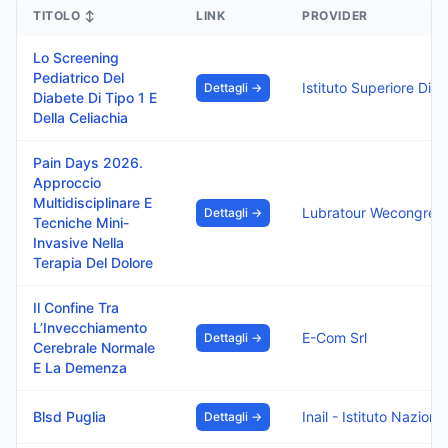
TITOLO
↕
LINK
PROVIDER
Lo Screening
Pediatrico Del
Dettagli →
Diabete Di Tipo 1 E
Della Celiachia
Pain Days 2026.
Approccio
Multidisciplinare E
Lubratour Wecongres
Dettagli →
Tecniche Mini-
Invasive Nella
Terapia Del Dolore
Il Confine Tra
L’Invecchiamento
E-Com Srl
Dettagli →
Cerebrale Normale
E La Demenza
Blsd Puglia
Dettagli →