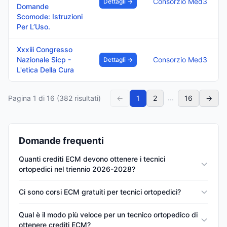
Consorzio Med3
Dettagli →
Domande
Scomode: Istruzioni
Per L’Uso.
Xxxiii Congresso
Nazionale Sicp -
Consorzio Med3
Dettagli →
L'etica Della Cura
...
Pagina
1
di
16
(
382
risultati)
←
1
2
16
→
Domande frequenti
Quanti crediti ECM devono ottenere i tecnici
ortopedici nel triennio 2026-2028?
Ci sono corsi ECM gratuiti per tecnici ortopedici?
Qual è il modo più veloce per un tecnico ortopedico di
ottenere crediti ECM?