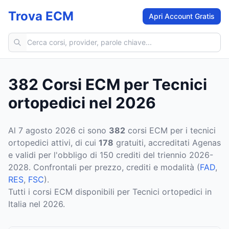
Trova ECM
Apri Account Gratis
Cerca corsi ECM
382 Corsi ECM per Tecnici
ortopedici nel 2026
Al
7 agosto 2026
ci sono
382
corsi ECM
per i tecnici
ortopedici
attivi
, di cui
178
gratuiti
, accreditati Agenas
e validi per l'obbligo di 150 crediti del triennio 2026-
2028. Confrontali per prezzo, crediti e modalità (
FAD
,
RES
,
FSC
).
Tutti i corsi ECM disponibili per Tecnici ortopedici in
Italia nel 2026.