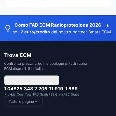
Corso FAD ECM Radioprotezione 2026
·
a
soli
2 euro/credito
dal nostro partner Smart ECM
Trova ECM
Confronta prezzi, crediti e tipologie di tutti i corsi
ECM disponibili in Italia.
Newsletter ECM Gratuita
1.048
25.348
2.206
11.919
1.889
Provider
Corsi Totali
FAD Gratis
RES Gratis
FSC Gratis
Tutte le pagine