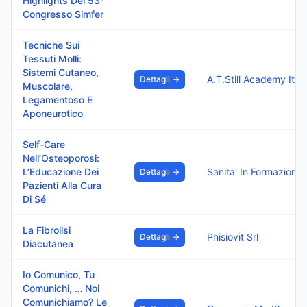
Highlights Del 53°
Congresso Simfer
Tecniche Sui
Tessuti Molli:
Sistemi Cutaneo,
Dettagli →
Muscolare,
Legamentoso E
Aponeurotico
Self-Care
Nell’Osteoporosi:
L’Educazione Dei
Dettagli →
Pazienti Alla Cura
Di Sé
La Fibrolisi
Phisiovit Srl
Dettagli →
Diacutanea
Io Comunico, Tu
Comunichi, … Noi
Comunichiamo? Le