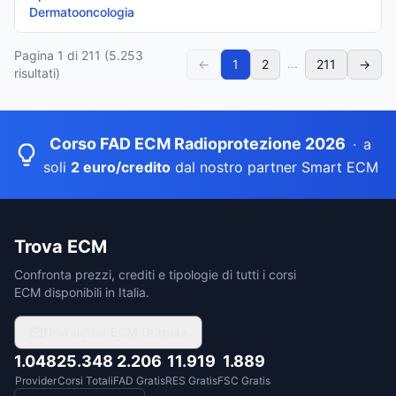
Dermatooncologia
Pagina
1
di
211
(
5.253
...
←
1
2
211
→
risultati)
Corso FAD ECM Radioprotezione 2026
·
a
soli
2 euro/credito
dal nostro partner Smart ECM
Trova ECM
Confronta prezzi, crediti e tipologie di tutti i corsi
ECM disponibili in Italia.
Newsletter ECM Gratuita
1.048
25.348
2.206
11.919
1.889
Provider
Corsi Totali
FAD Gratis
RES Gratis
FSC Gratis