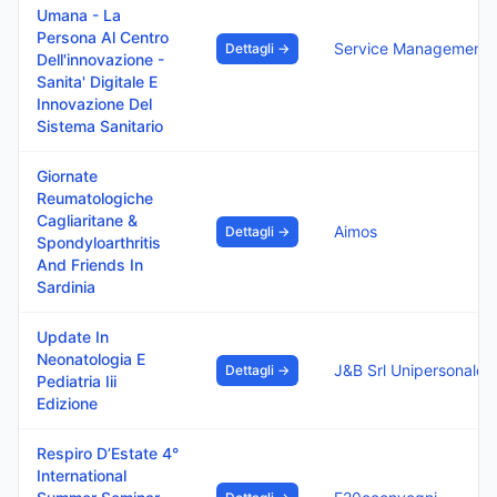
Umana - La
Persona Al Centro
Service Management S
Dettagli →
Dell'innovazione -
Sanita' Digitale E
Innovazione Del
Sistema Sanitario
Giornate
Reumatologiche
Cagliaritane &
Aimos
Dettagli →
Spondyloarthritis
And Friends In
Sardinia
Update In
Neonatologia E
J&B Srl Unipersonale
Dettagli →
Pediatria Iii
Edizione
Respiro D’Estate 4°
International