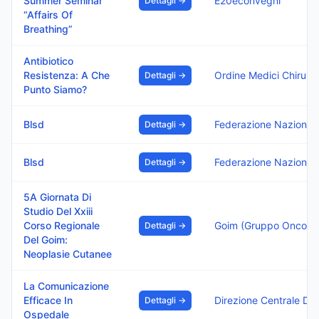
Summer Seminar
E20econvegni
Dettagli →
“Affairs Of
Breathing”
Antibiotico
Resistenza: A Che
Dettagli →
Punto Siamo?
Blsd
Dettagli →
Blsd
Dettagli →
5A Giornata Di
Studio Del Xxiii
Corso Regionale
Dettagli →
Del Goim:
Neoplasie Cutanee
La Comunicazione
Efficace In
Dettagli →
Ospedale