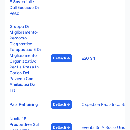
E Sostenibile
Dell’Eccesso Di
Peso
Gruppo Di
Miglioramento-
Percorso
Diagnostico-
Terapeutico E Di
Miglioramento
E20 Srl
Dettagli →
Organizzativo
Per La Presa In
Carico Dei
Pazienti Con
Amiloidosi Da
Tra
Pals Retraining
Ospedale Pediatrico Bambino Gesu I.R.C.C.S.
Dettagli →
Novita’ E
Prospettive Sul
Events Srl A Socio Unico
Dettagli →