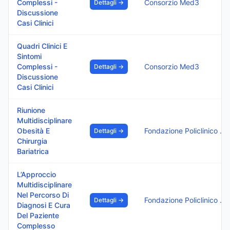
Complessi -
Consorzio Med3
Dettagli →
Discussione
Casi Clinici
Quadri Clinici E
Sintomi
Complessi -
Consorzio Med3
Dettagli →
Discussione
Casi Clinici
Riunione
Multidisciplinare
Obesità E
Fondazione Policlinico Di Monza
Dettagli →
Chirurgia
Bariatrica
L’Approccio
Multidisciplinare
Nel Percorso Di
Fondazione Policlinico Di Monza
Dettagli →
Diagnosi E Cura
Del Paziente
Complesso