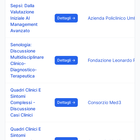
Sepsi: Dalla
Valutazione
Iniziale Al
Azienda Policlinico Umberto
Dettagli →
Management
Avanzato
Senologia:
Discussione
Multidisciplinare
Fondazione Leonardo Per Le Scienze Mediche Ets
Dettagli →
Clinico-
Diagnostico-
Terapeutica
Quadri Clinici E
Sintomi
Complessi -
Consorzio Med3
Dettagli →
Discussione
Casi Clinici
Quadri Clinici E
Sintomi