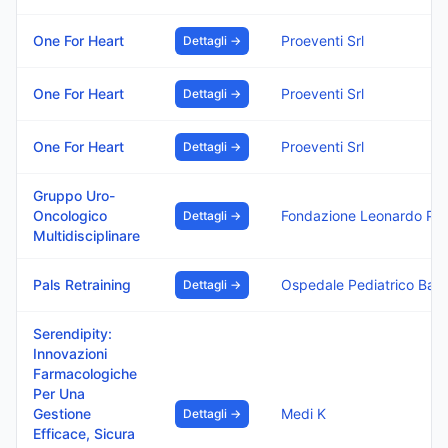
One For Heart
Proeventi Srl
Dettagli →
One For Heart
Proeventi Srl
Dettagli →
One For Heart
Proeventi Srl
Dettagli →
Gruppo Uro-
Oncologico
Fondazione Leonardo Per Le Scienze Mediche Ets
Dettagli →
Multidisciplinare
Pals Retraining
Ospedale Pediatrico Bambino Gesu I.R.C.C.S.
Dettagli →
Serendipity:
Innovazioni
Farmacologiche
Per Una
Gestione
Medi K
Dettagli →
Efficace, Sicura