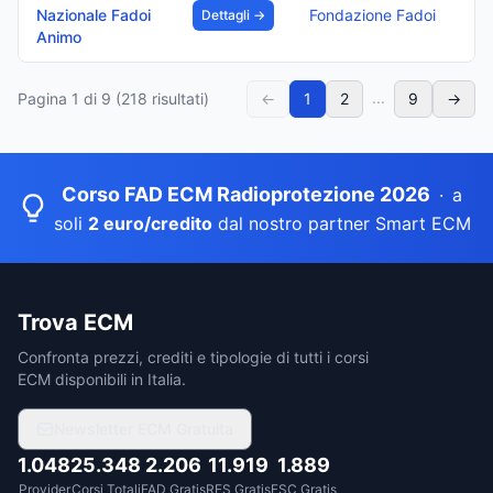
Nazionale Fadoi
Fondazione Fadoi
Dettagli →
Animo
...
Pagina
1
di
9
(
218
risultati)
←
1
2
9
→
Corso FAD ECM Radioprotezione 2026
·
a
soli
2 euro/credito
dal nostro partner Smart ECM
Trova ECM
Confronta prezzi, crediti e tipologie di tutti i corsi
ECM disponibili in Italia.
Newsletter ECM Gratuita
1.048
25.348
2.206
11.919
1.889
Provider
Corsi Totali
FAD Gratis
RES Gratis
FSC Gratis