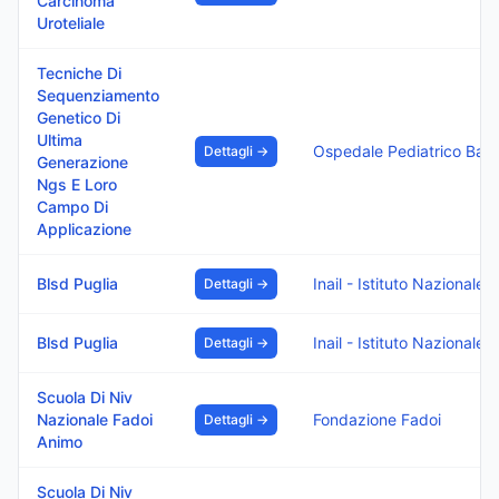
Carcinoma
Uroteliale
Tecniche Di
Sequenziamento
Genetico Di
Ultima
Ospedale Pediatrico Bambino Gesu I.R.C.C.S.
Dettagli →
Generazione
Ngs E Loro
Campo Di
Applicazione
Blsd Puglia
Inail - Istituto Nazionale Assicurazione Infortuni Sul Lavoro
Dettagli →
Blsd Puglia
Inail - Istituto Nazionale Assicurazione Infortuni Sul Lavoro
Dettagli →
Scuola Di Niv
Nazionale Fadoi
Fondazione Fadoi
Dettagli →
Animo
Scuola Di Niv