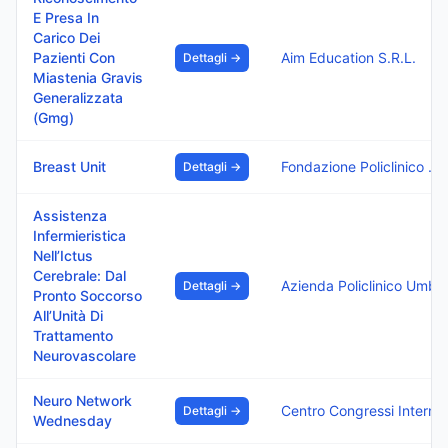
E Presa In
Carico Dei
Pazienti Con
Aim Education S.R.L.
Dettagli →
Miastenia Gravis
Generalizzata
(Gmg)
Breast Unit
Fondazione Policlinico Di Monza
Dettagli →
Assistenza
Infermieristica
Nell’Ictus
Cerebrale: Dal
Azienda Policlinico Umberto
Dettagli →
Pronto Soccorso
All’Unità Di
Trattamento
Neurovascolare
Neuro Network
Centro Congressi Internazionale Srl
Dettagli →
Wednesday