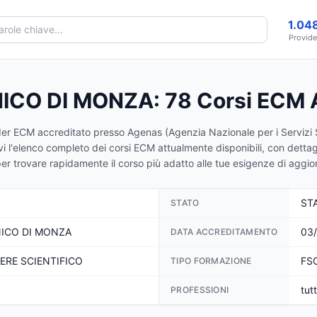
1.04
Provide
NICO DI MONZA
:
78
Corsi ECM A
er ECM accreditato presso Agenas (Agenzia Nazionale per i Servizi S
vi l'elenco completo dei corsi ECM attualmente disponibili, con dettagli
ti per trovare rapidamente il corso più adatto alle tue esigenze di agg
STA
STATO
NICO DI MONZA
03
DATA ACCREDITAMENTO
ERE SCIENTIFICO
FSC
TIPO FORMAZIONE
tut
PROFESSIONI