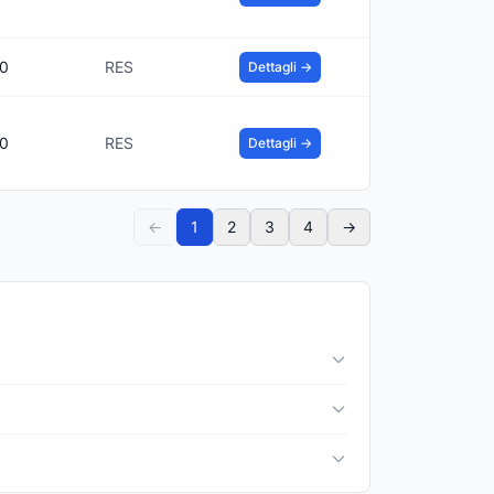
00
RES
Dettagli →
00
RES
Dettagli →
←
1
2
3
4
→