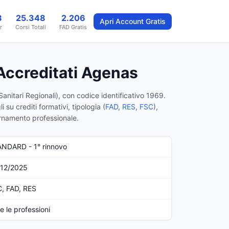
8
25.348
2.206
Apri Account Gratis
r
Corsi Totali
FAD Gratis
ccreditati Agenas
anitari Regionali)
, con codice identificativo 1969
.
 su crediti formativi, tipologia (
FAD
,
RES
,
FSC
),
iornamento professionale.
NDARD - 1° rinnovo
/12/2025
, FAD, RES
te le professioni