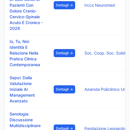
Pazienti Con
Irccs Neuromed
Dettagli →
Dolore Cranio-
Cervico-Spinale
Acuto E Cronico -
2026
Io, Tu, Noi:
Identità E
Relazione Nella
Soc. Coop. Soc. Solidar
Dettagli →
Pratica Clinica
Contemporanea
Sepsi: Dalla
Valutazione
Iniziale Al
Az
Dettagli →
Management
Avanzato
Senologia:
Discussione
Multidisciplinare
Fondazione 
Dettagli →