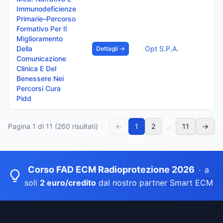
Immunodeficienze
Primarie–Percorso
Formativo Per Il
Miglioramento
Della
Opt S.P.A.
Dettagli →
Comunicazione
Clinica E Del
Benessere Nei
Percorsi Cura
Pidd
...
Pagina
1
di
11
(
260
risultati)
←
1
2
11
→
Corso FAD ECM Radioprotezione 2026
·
a
soli
2 euro/credito
dal nostro partner Smart ECM