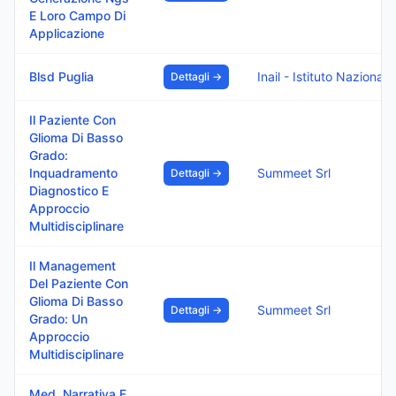
E Loro Campo Di
Applicazione
Blsd Puglia
Inail - Istitut
Dettagli →
Il Paziente Con
Glioma Di Basso
Grado:
Inquadramento
Summeet Srl
Dettagli →
Diagnostico E
Approccio
Multidisciplinare
Il Management
Del Paziente Con
Glioma Di Basso
Summeet Srl
Dettagli →
Grado: Un
Approccio
Multidisciplinare
Med. Narrativa E