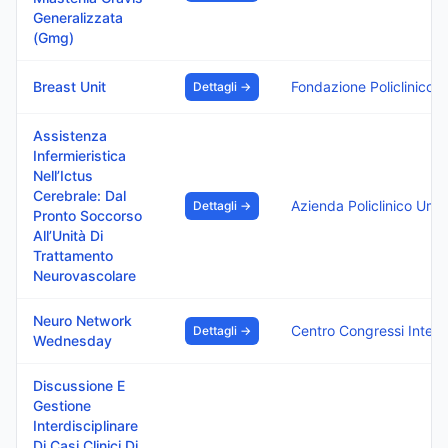
Generalizzata
(Gmg)
Breast Unit
Fondazione Policlinico Di
Dettagli →
Assistenza
Infermieristica
Nell’Ictus
Cerebrale: Dal
Az
Dettagli →
Pronto Soccorso
All’Unità Di
Trattamento
Neurovascolare
Neuro Network
Centr
Dettagli →
Wednesday
Discussione E
Gestione
Interdisciplinare
Di Casi Clinici Di