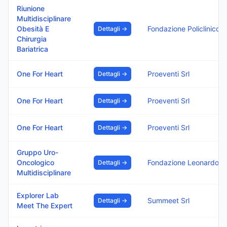
Riunione
Multidisciplinare
Obesità E
Fondazione Policlinico Di
Dettagli →
Chirurgia
Bariatrica
One For Heart
Proeventi Srl
Dettagli →
One For Heart
Proeventi Srl
Dettagli →
One For Heart
Proeventi Srl
Dettagli →
Gruppo Uro-
Oncologico
Fondazione 
Dettagli →
Multidisciplinare
Explorer Lab
Summeet Srl
Dettagli →
Meet The Expert