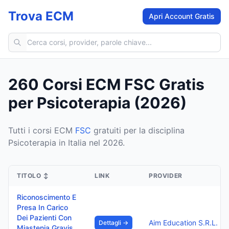
Trova ECM
Apri Account Gratis
Cerca corsi ECM
260 Corsi ECM FSC Gratis
per Psicoterapia (2026)
Tutti i corsi ECM
FSC
gratuiti per la disciplina
Psicoterapia in Italia nel 2026.
TITOLO
↕
LINK
PROVIDER
Riconoscimento E
Presa In Carico
Dei Pazienti Con
Aim Education S.R.L.
Dettagli →
Miastenia Gravis