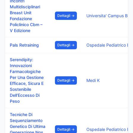
Incontri
Multidisciplinari
Breast Unit
Univ
Dettagli →
Fondazione
Policlinico Cbm –
V Edizione
Pals Retraining
Ospedale P
Dettagli →
Serendipity:
Innovazioni
Farmacologiche
Per Una Gestione
Medi K
Dettagli →
Efficace, Sicura E
Sostenibile
Dell’Eccesso Di
Peso
Tecniche Di
Sequenziamento
Genetico Di Ultima
Ospedale P
Dettagli →
Generazione Ngs