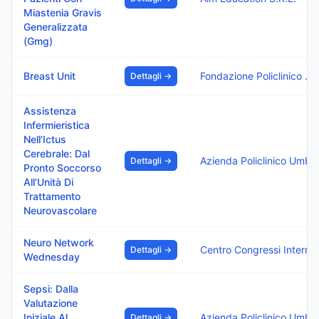
Miastenia Gravis
Generalizzata
(Gmg)
Breast Unit
Fondazione Policlinico Di Monza
Dettagli →
Assistenza
Infermieristica
Nell’Ictus
Cerebrale: Dal
Azienda Policlinico Umberto
Dettagli →
Pronto Soccorso
All’Unità Di
Trattamento
Neurovascolare
Neuro Network
Centro Congressi Internazionale Srl
Dettagli →
Wednesday
Sepsi: Dalla
Valutazione
Iniziale Al
Azienda Policlinico Umberto
Dettagli →