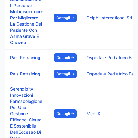
Il Percorso
Multidisciplinare
Per Migliorare
Delphi International Srl
Dettagli →
La Gestione Del
Paziente Con
Asma Grave E
Crswnp
Pals Retraining
Ospedale Pediatrico Bambino Gesu I.R.C.C.S.
Dettagli →
Pals Retraining
Ospedale Pediatrico Bambino Gesu I.R.C.C.S.
Dettagli →
Serendipity:
Innovazioni
Farmacologiche
Per Una
Gestione
Medi K
Dettagli →
Efficace, Sicura
E Sostenibile
Dell’Eccesso Di