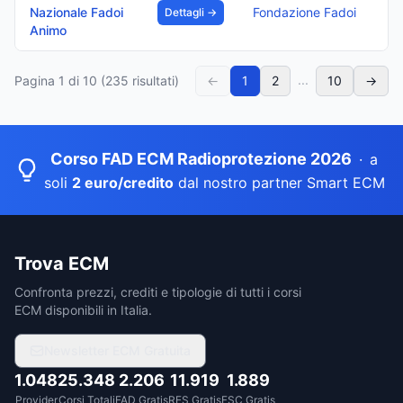
Nazionale Fadoi
Fondazione Fadoi
Dettagli →
Animo
...
Pagina
1
di
10
(
235
risultati)
←
1
2
10
→
Corso FAD ECM Radioprotezione 2026
·
a
soli
2 euro/credito
dal nostro partner Smart ECM
Trova ECM
Confronta prezzi, crediti e tipologie di tutti i corsi
ECM disponibili in Italia.
Newsletter ECM Gratuita
1.048
25.348
2.206
11.919
1.889
Provider
Corsi Totali
FAD Gratis
RES Gratis
FSC Gratis