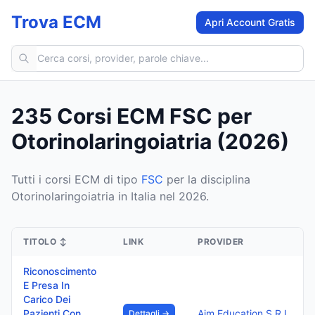
Trova ECM
Apri Account Gratis
Cerca corsi ECM
235 Corsi ECM FSC per
Otorinolaringoiatria (2026)
Tutti i corsi ECM di tipo
FSC
per la disciplina
Otorinolaringoiatria in Italia nel 2026.
TITOLO
↕
LINK
PROVIDER
Riconoscimento
E Presa In
Carico Dei
Pazienti Con
Aim Education S.R.L.
Dettagli →