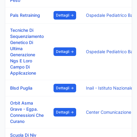
Peso
Pals Retraining
Ospedale Pediatrico Bambino Gesu I.R.C.C.S.
Dettagli →
Tecniche Di
Sequenziamento
Genetico Di
Ultima
Ospedale Pediatrico Bambino Gesu I.R.C.C.S.
Dettagli →
Generazione
Ngs E Loro
Campo Di
Applicazione
Blsd Puglia
Inail - Istituto Nazionale Assicurazione Infortuni Sul Lavoro
Dettagli →
Orbit Asma
Grave - Egpa.
Center Comunicazione E Congressi Srl
Dettagli →
Connessioni Che
Curano
Scuola Di Niv