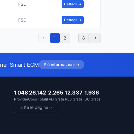
FSC
Dettagli →
FSC
Dettagli →
...
←
1
2
8
→
tner Smart ECM
Più informazioni →
1.048
26.142
2.265
12.337
1.936
Provider
Corsi Totali
FAD Gratis
RES Gratis
FSC Gratis
Tutte le pagine