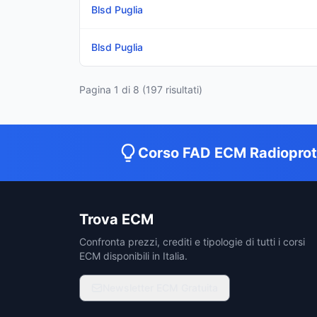
Blsd Puglia
Blsd Puglia
Pagina
1
di
8
(
197
risultati)
Corso FAD ECM Radiopro
Trova ECM
Confronta prezzi, crediti e tipologie di tutti i corsi
ECM disponibili in Italia.
Newsletter ECM Gratuita