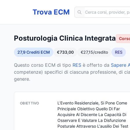
Cerca corsi ECM
Trova ECM
Posturologia Clinica Integrata
Corso
27,9
Crediti ECM
€733,00
€27,15
/credito
RES
Questo corso ECM
di tipo
RES
è offerto da
Sapere A
competenze) specifici di ciascuna professione, di cias
genere.
L’Evento Residenziale, Si Pone Come 
OBIETTIVO
Principale Obiettivo Quello Di Far 
Acquisire Al Discente La Capacità Di 
Osservare E Valutare La Disfunzione 
Posturale Attraverso L'ausilio Dei Test 