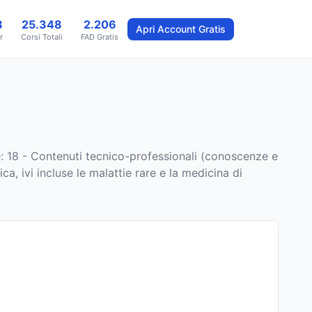
8
25.348
2.206
Apri Account Gratis
r
Corsi Totali
FAD Gratis
: 18 - Contenuti tecnico-professionali (conoscenze e
a, ivi incluse le malattie rare e la medicina di