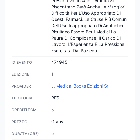
Prescrittiva. In Quest’Ambito Si 
Riscontrano Però Anche Le Maggiori 
Difficoltà Per L’Uso Appropriato Di 
Questi Farmaci. Le Cause Più Comuni 
Dell’Uso Inappropriato Di Antibiotici 
Risultano Essere Per I Medici La 
Paura Di Complicanze, Il Carico Di 
Lavoro, L’Esperienza E La Pressione 
Esercitata Dai Pazienti.
474945
ID EVENTO
1
EDIZIONE
J. Medical Books Edizioni Srl
PROVIDER
RES
TIPOLOGIA
5
CREDITI ECM
Gratis
PREZZO
5
DURATA (ORE)