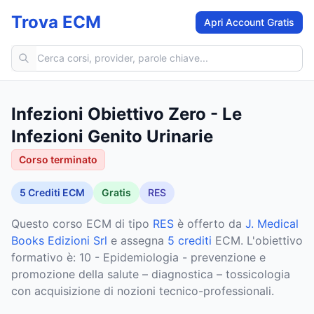
Trova ECM
Apri Account Gratis
Cerca corsi ECM
Infezioni Obiettivo Zero - Le
Infezioni Genito Urinarie
Corso terminato
5
Crediti ECM
Gratis
RES
Questo corso ECM
di tipo
RES
è offerto da
J. Medical
Books Edizioni Srl
e assegna
5 crediti
ECM
.
L'obiettivo
formativo è: 10 - Epidemiologia - prevenzione e
promozione della salute – diagnostica – tossicologia
con acquisizione di nozioni tecnico-professionali.