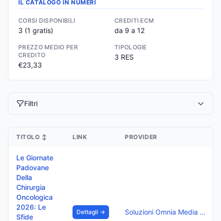
IL CATALOGO IN NUMERI
CORSI DISPONIBILI
CREDITI ECM
3
(1 gratis)
da 9 a 12
PREZZO MEDIO PER
TIPOLOGIE
CREDITO
3 RES
€23,33
Filtri
TITOLO
↕
LINK
PROVIDER
Le Giornate
Padovane
Della
Chirurgia
Oncologica
2026: Le
Soluzioni Omnia Media Srl
Dettagli →
Sfide