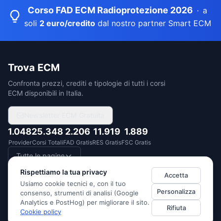
Corso FAD ECM Radioprotezione 2026
·
a
soli
2 euro/credito
dal nostro partner Smart ECM
Trova ECM
Confronta prezzi, crediti e tipologie di tutti i corsi
ECM disponibili in Italia.
Newsletter ECM Gratuita
1.048
25.348
2.206
11.919
1.889
Provider
Corsi Totali
FAD Gratis
RES Gratis
FSC Gratis
Tutte le pagine
Rispettiamo la tua privacy
Accetta
Usiamo cookie tecnici e, con il tuo
Personalizza
consenso, strumenti di analisi (Google
DUEDITUTTO SRL
· P.IVA
14522760967
·
Via Monte Santo 1/3, 20124
Analytics e PostHog) per migliorare il sito.
Rifiuta
Milano (Italia)
Cookie policy
Privacy Policy
Cookie Policy
Termini di Servizio
Preferenze cookie