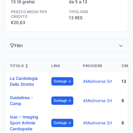
13
(9 gratis)
da 5 a 13
PREZZO MEDIO PER
TIPOLOGIE
CREDITO
13 RES
€20,63
Filtri
TITOLO
↕
LINK
PROVIDER
CREDI
La Cardiologia
4Mediverse Srl
13
Dettagli →
Dello Stretto
Guidelines -
4Mediverse Srl
8
Dettagli →
Camp
Isac – Imaging
Sport Aritmie
4Mediverse Srl
8
Dettagli →
Cardiopatie