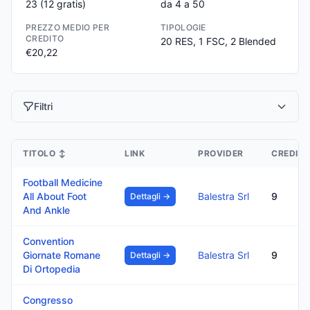
23
(12 gratis)
da 4 a 50
PREZZO MEDIO PER
TIPOLOGIE
CREDITO
20 RES, 1 FSC, 2 Blended
€20,22
Filtri
TITOLO
↕
LINK
PROVIDER
CREDITI
Football Medicine
All About Foot
Balestra Srl
9
Dettagli →
And Ankle
Convention
Giornate Romane
Balestra Srl
9
Dettagli →
Di Ortopedia
Congresso