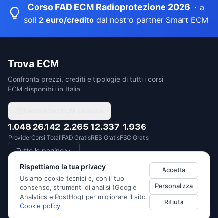
Corso FAD ECM Radioprotezione 2026
·
a
soli
2 euro/credito
dal nostro partner Smart ECM
Trova ECM
Confronta prezzi, crediti e tipologie di tutti i corsi
ECM disponibili in Italia.
Newsletter ECM Gratuita
1.048
26.142
2.265
12.337
1.936
Provider
Corsi Totali
FAD Gratis
RES Gratis
FSC Gratis
Tutte le pagine
Rispettiamo la tua privacy
Accetta
Usiamo cookie tecnici e, con il tuo
Personalizza
consenso, strumenti di analisi (Google
DUEDITUTTO SRL
· P.IVA
14522760967
·
Via Monte Santo 1/3, 20124
Analytics e PostHog) per migliorare il sito.
Rifiuta
Milano (Italia)
Cookie policy
Privacy Policy
Cookie Policy
Termini di Servizio
Preferenze cookie