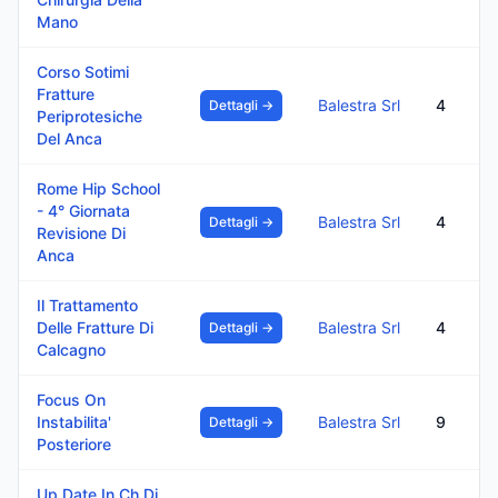
Mano
Corso Sotimi
Fratture
Balestra Srl
4
Dettagli →
Periprotesiche
Del Anca
Rome Hip School
- 4° Giornata
Balestra Srl
4
Dettagli →
Revisione Di
Anca
Il Trattamento
Delle Fratture Di
Balestra Srl
4
Dettagli →
Calcagno
Focus On
Instabilita'
Balestra Srl
9
Dettagli →
Posteriore
Up Date In Ch Di