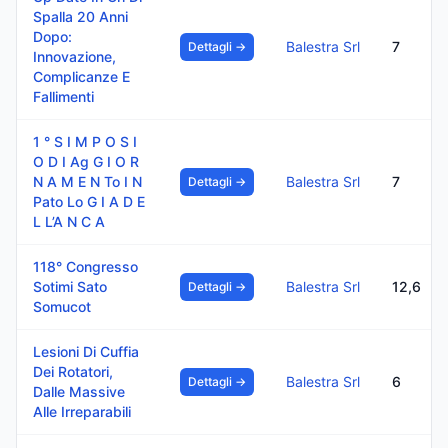
Spalla 20 Anni
Dopo:
Balestra Srl
7
Dettagli →
Innovazione,
Complicanze E
Fallimenti
1 ° S I M P O S I
O D I Ag G I O R
N A M E N To I N
Balestra Srl
7
Dettagli →
Pato Lo G I A D E
L L’A N C A
118° Congresso
Sotimi Sato
Balestra Srl
12,6
Dettagli →
Somucot
Lesioni Di Cuffia
Dei Rotatori,
Balestra Srl
6
Dettagli →
Dalle Massive
Alle Irreparabili