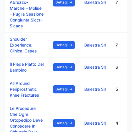
Abruzzo-
Balestra Srl
7
Dettagli →
Marche – Molise
– Puglia Sessione
Congiunta Siccr-
Sicads
Shoulder
Experience.
Balestra Srl
7
Dettagli →
Clinical Cases
Il Piede Piatto Del
Balestra Srl
6
Dettagli →
Bambino
All Around
Periprosthetic
Balestra Srl
5
Dettagli →
Knee Fractures
Le Procedure
Che Ogni
Ortopedico Deve
Balestra Srl
4
Dettagli →
Conoscere In
Chirurgia Della