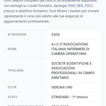
trovi l'elenco completo dei corsi ECM attualmente disponibili,
con dettagli su crediti formativi, tipologia (
FAD
,
RES
,
FSC
),
prezzo e obiettivo formativo. Puoi filtrare i risultati per trovare
rapidamente il corso più adatto alle tue esigenze di
aggiornamento professionale.
2304
ID PROVIDER
A.I.C.O"ASSOCIAZIONE
ITALIANA INFERMIERI DI
NOME
CAMERA OPERATORIA
SOCIETÀ SCIENTIFICHE E
ASSOCIAZIONI
TIPOLOGIA
PROFESSIONALI IN CAMPO
SANITARIO
VERONA (VR)
CITTÀ
STANDARD - 1° rinnovo
STATO