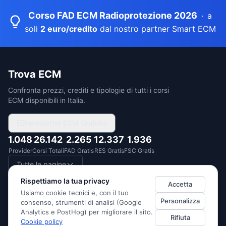
Corso FAD ECM Radioprotezione 2026
·
a
soli
2 euro/credito
dal nostro partner Smart ECM
Trova ECM
Confronta prezzi, crediti e tipologie di tutti i corsi
ECM disponibili in Italia.
Newsletter ECM Gratuita
1.048
26.142
2.265
12.337
1.936
Provider
Corsi Totali
FAD Gratis
RES Gratis
FSC Gratis
Tutte le pagine
Rispettiamo la tua privacy
Accetta
Usiamo cookie tecnici e, con il tuo
Personalizza
consenso, strumenti di analisi (Google
DUEDITUTTO SRL
· P.IVA
14522760967
·
Via Monte Santo 1/3, 20124
Analytics e PostHog) per migliorare il sito.
Rifiuta
Milano (Italia)
Cookie policy