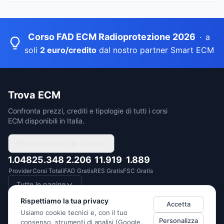
Corso FAD ECM Radioprotezione 2026
·
a
soli
2 euro/credito
dal nostro partner Smart ECM
Trova ECM
Confronta prezzi, crediti e tipologie di tutti i corsi
ECM disponibili in Italia.
Newsletter ECM Gratuita
1.048
25.348
2.206
11.919
1.889
Provider
Corsi Totali
FAD Gratis
RES Gratis
FSC Gratis
Tutte le pagine
Rispettiamo la tua privacy
Accetta
Usiamo cookie tecnici e, con il tuo
Personalizza
consenso, strumenti di analisi (Google