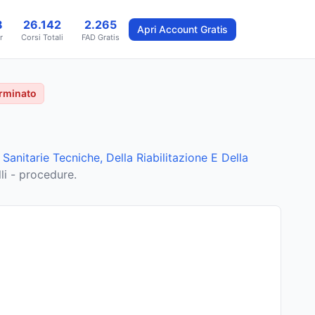
8
26.142
2.265
Apri Account Gratis
r
Corsi Totali
FAD Gratis
rminato
Sanitarie Tecniche, Della Riabilitazione E Della
li - procedure.