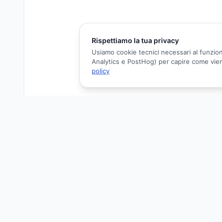
Rispettiamo la tua privacy
Usiamo cookie tecnici necessari al funzion
Analytics e PostHog) per capire come viene 
policy
DETTAGLI FORMAZIONE
OBIETTIVO FORMATIVO
2 - Linee guida - protocolli - procedure
AREA OBIETTIVO
Obiettivi formativi di sistema