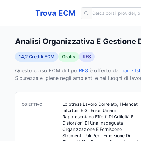
Cerca corsi ECM
Trova ECM
Analisi Organizzativa E Gestione 
14,2
Crediti ECM
Gratis
RES
Questo corso ECM
di tipo
RES
è offerto da
Inail - I
Sicurezza e igiene negli ambienti e nei luoghi di lav
Lo Stress Lavoro Correlato, I Mancati 
OBIETTIVO
Infortuni E Gli Errori Umani 
Rappresentano Effetti Di Criticità E 
Distorsioni Di Una Inadeguata 
Organizzazione E Forniscono 
Strumenti Utili Per L’Emersione Di 