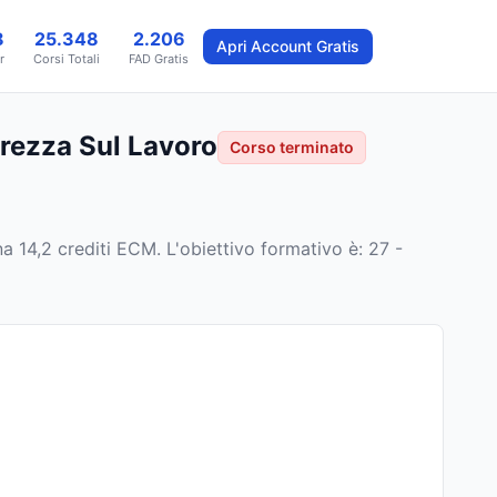
8
25.348
2.206
Apri Account Gratis
r
Corsi Totali
FAD Gratis
urezza Sul Lavoro
Corso terminato
a 14,2 crediti ECM
.
L'obiettivo formativo è: 27 -