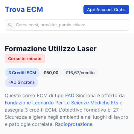
Trova ECM
Apri Account Gratis
Cerca corsi ECM
Formazione Utilizzo Laser
Corso terminato
3
Crediti ECM
€50,00
€16,67
/credito
FAD Sincrona
Questo corso ECM
di tipo
FAD
Sincrona
è offerto da
Fondazione Leonardo Per Le Scienze Mediche Ets
e
assegna 3 crediti ECM
.
L'obiettivo formativo è: 27 -
Sicurezza e igiene negli ambienti e nei luoghi di lavoro
e patologie correlate.
Radioprotezione
.