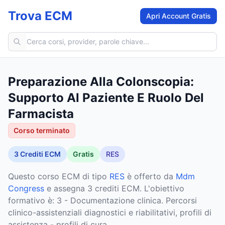
Trova ECM
Apri Account Gratis
Cerca corsi ECM
Preparazione Alla Colonscopia:
Supporto Al Paziente E Ruolo Del
Farmacista
Corso terminato
3
Crediti ECM
Gratis
RES
Questo corso ECM
di tipo
RES
è offerto da
Mdm
Congress
e assegna 3 crediti ECM
.
L'obiettivo
formativo è: 3 - Documentazione clinica. Percorsi
clinico-assistenziali diagnostici e riabilitativi, profili di
assistenza - profili di cura.