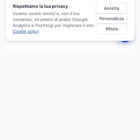
Rispettiamo la tua privacy
Accetta
Usiamo cookie tecnici e, con il tuo
Personalizza
consenso, strumenti di analisi (Google
Analytics e PostHog) per migliorare il sito.
Rifiuta
Cookie policy
IN SINTESI
Corso residenziale serale per farmacisti ad Ancona sulla
preparazione intestinale alla colonscopia: tipologie di
preparati, counselling al paziente, gestione dei pazienti
fragili e interazioni farmacologiche. 3 crediti ECM.