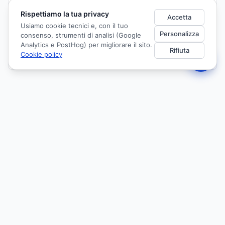
Rispettiamo la tua privacy
Accetta
Usiamo cookie tecnici e, con il tuo
Personalizza
consenso, strumenti di analisi (Google
Analytics e PostHog) per migliorare il sito.
Rifiuta
Cookie policy
IN SINTESI
Corso residenziale a Caserta per oncologi, patologi e
farmacisti sull'evoluzione del concetto HER2 (positivo,
low, ultralow) nel carcinoma mammario: criteri
ASCO/CAP, algoritmi decisionali in setting metastatico e
gestione delle tossicità da ADC. 4,6 crediti ECM.
RAZIONALE SCIENTIFICO
L'evoluzione del concetto di HER2 (positivo, low e 