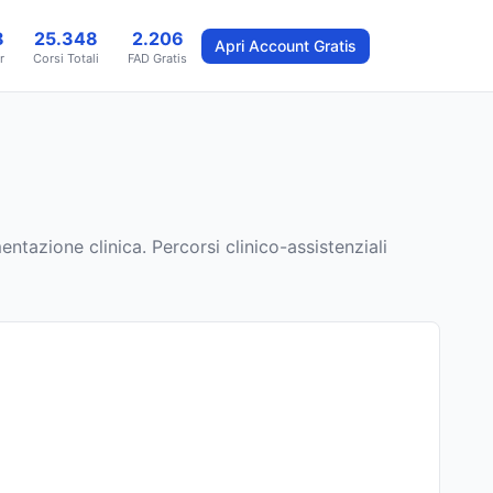
8
25.348
2.206
Apri Account Gratis
r
Corsi Totali
FAD Gratis
ntazione clinica. Percorsi clinico-assistenziali