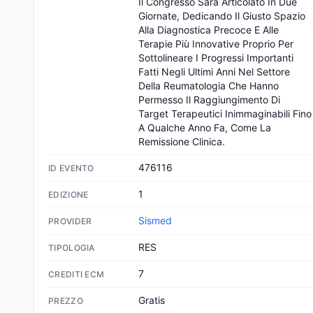
Il Congresso Sarà Articolato In Due 
Giornate, Dedicando Il Giusto Spazio 
Alla Diagnostica Precoce E Alle 
Terapie Più Innovative Proprio Per 
Sottolineare I Progressi Importanti 
Fatti Negli Ultimi Anni Nel Settore 
Della Reumatologia Che Hanno 
Permesso Il Raggiungimento Di 
Target Terapeutici Inimmaginabili Fino 
A Qualche Anno Fa, Come La 
Remissione Clinica.
476116
ID EVENTO
1
EDIZIONE
Sismed
PROVIDER
RES
TIPOLOGIA
7
CREDITI ECM
Gratis
PREZZO