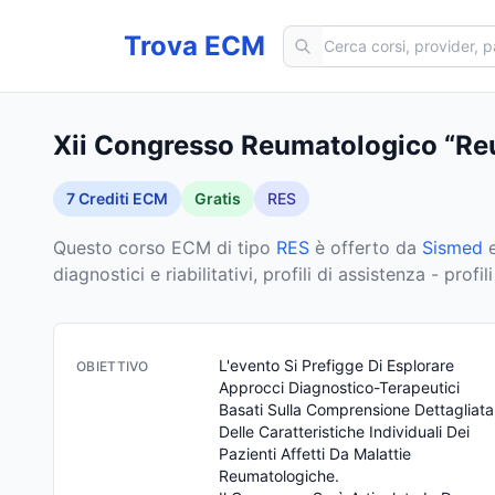
Cerca corsi ECM
Trova ECM
Xii Congresso Reumatologico “R
7
Crediti ECM
Gratis
RES
Questo corso ECM
di tipo
RES
è offerto da
Sismed
e
diagnostici e riabilitativi, profili di assistenza - profili
L'evento Si Prefigge Di Esplorare 
OBIETTIVO
Approcci Diagnostico-Terapeutici 
Basati Sulla Comprensione Dettagliata 
Delle Caratteristiche Individuali Dei 
Pazienti Affetti Da Malattie 
Reumatologiche.
