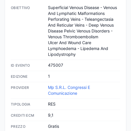
Superficial Venous Disease - Venous 
OBIETTIVO
And Lymphatic Malformations

Perforating Veins - Teleangectasia 
And Reticular Veins - Deep Venous

Disease Pelvic Venous Disorders - 
Venous Thromboembolism

Ulcer And Wound Care 
Lymphoedema - Lipedema And 
Lipodystrophy
475007
ID EVENTO
1
EDIZIONE
Mp S.R.L. Congressi E
PROVIDER
Comunicazione
RES
TIPOLOGIA
9,1
CREDITI ECM
Gratis
PREZZO