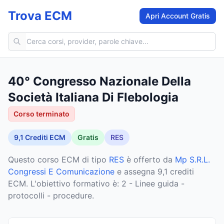
Trova ECM
Apri Account Gratis
Cerca corsi ECM
40° Congresso Nazionale Della
Società Italiana Di Flebologia
Corso terminato
9,1
Crediti ECM
Gratis
RES
Questo corso ECM
di tipo
RES
è offerto da
Mp S.R.L.
Congressi E Comunicazione
e assegna 9,1 crediti
ECM
.
L'obiettivo formativo è: 2 - Linee guida -
protocolli - procedure.