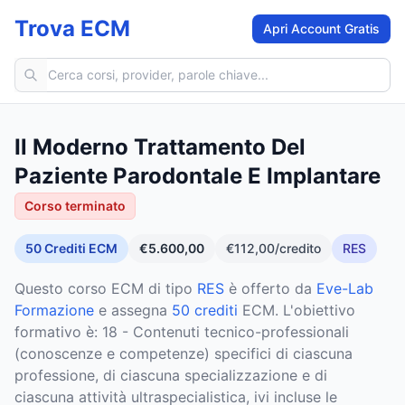
Trova ECM
Apri Account Gratis
Cerca corsi ECM
Il Moderno Trattamento Del
Paziente Parodontale E Implantare
Corso terminato
50
Crediti ECM
€5.600,00
€112,00
/credito
RES
Questo corso ECM
di tipo
RES
è offerto da
Eve-Lab
Formazione
e assegna
50 crediti
ECM
.
L'obiettivo
formativo è: 18 - Contenuti tecnico-professionali
(conoscenze e competenze) specifici di ciascuna
professione, di ciascuna specializzazione e di
ciascuna attività ultraspecialistica, ivi incluse le