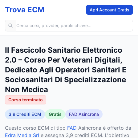
Trova ECM
Apri Account Gratis
Cerca corsi ECM
Il Fascicolo Sanitario Elettronico
2.0 – Corso Per Veterani Digitali,
Dedicato Agli Operatori Sanitari E
Sociosanitari Di Specializzazione
Non Medica
Corso terminato
3,9
Crediti ECM
Gratis
FAD Asincrona
Questo corso ECM
di tipo
FAD
Asincrona
è offerto da
Edra Media Srl
e assegna 3,9 crediti ECM
.
L'obiettivo