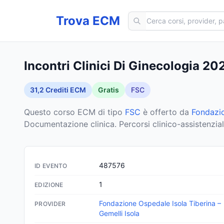
Cerca corsi ECM
Trova ECM
Incontri Clinici Di Ginecologia 20
31,2
Crediti ECM
Gratis
FSC
Questo corso ECM
di tipo
FSC
è offerto da
Fondazio
Documentazione clinica. Percorsi clinico-assistenziali di
487576
ID EVENTO
1
EDIZIONE
Fondazione Ospedale Isola Tiberina –
PROVIDER
Gemelli Isola