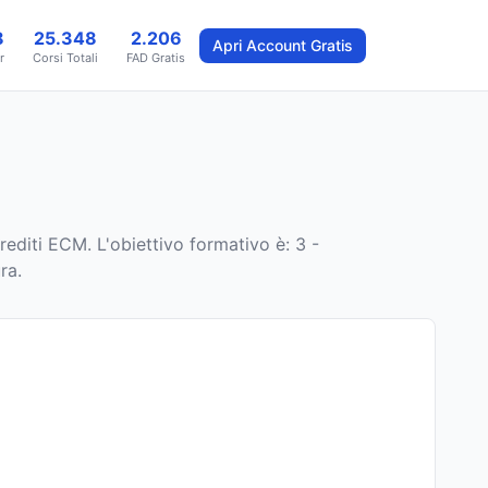
8
25.348
2.206
Apri Account Gratis
r
Corsi Totali
FAD Gratis
rediti ECM
.
L'obiettivo formativo è: 3 -
ra.