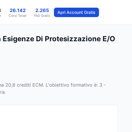
8
26.142
2.265
Apri Account Gratis
r
Corsi Totali
FAD Gratis
n Esigenze Di Protesizzazione E/O
a 20,8 crediti ECM
.
L'obiettivo formativo è: 3 -
ra.