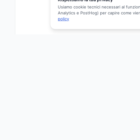
Usiamo cookie tecnici necessari al funzion
Analytics e PostHog) per capire come viene 
policy
DETTAGLI FORMAZIONE
OBIETTIVO FORMATIVO
3 - Documentazione clinica. Percorsi clinico-assistenziali diag
AREA OBIETTIVO
Obiettivi formativi di processo