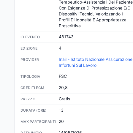
Terapeutico-Assistenziali Del Paziente 
Con Esigenze Di Protesizzazione E/O 
Dispositivi Tecnici, Valorizzando I 
Profili Di Idoneità E Appropriatezza 
Prescrittiva
481743
ID EVENTO
4
EDIZIONE
Inail - Istituto Nazionale Assicurazione
PROVIDER
Infortuni Sul Lavoro
FSC
TIPOLOGIA
20,8
CREDITI ECM
Gratis
PREZZO
13
DURATA (ORE)
20
MAX PARTECIPANTI
14/05/2026
DATA INIZIO