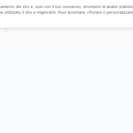
amento del sito e, solo con il tuo consenso, strumenti di analisi statist
utilizzato il sito e migliorarlo. Puoi accettare, rifiutare o personalizzar
nostici e riabilitativi, profili di assistenza - profili di cura