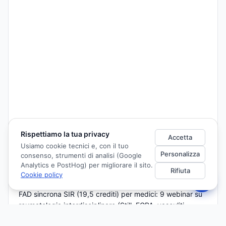
Rispettiamo la tua privacy
Accetta
Usiamo cookie tecnici e, con il tuo
Personalizza
consenso, strumenti di analisi (Google
Analytics e PostHog) per migliorare il sito.
Rifiuta
IN SINTESI
Cookie policy
FAD sincrona SIR (19,5 crediti) per medici: 9 webinar su
reumatologia interdisciplinare (Still, EGPA, vasculiti
ANCA, microbiota, CAR-T, ILD, LES renale, artrite