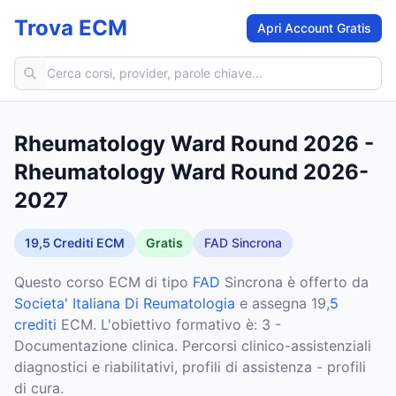
Trova ECM
Apri Account Gratis
Cerca corsi ECM
Rheumatology Ward Round 2026 -
Rheumatology Ward Round 2026-
2027
19,5
Crediti ECM
Gratis
FAD Sincrona
Questo corso ECM
di tipo
FAD
Sincrona
è offerto da
Societa' Italiana Di Reumatologia
e assegna 19,
5
crediti
ECM
.
L'obiettivo formativo è: 3 -
Documentazione clinica. Percorsi clinico-assistenziali
diagnostici e riabilitativi, profili di assistenza - profili
di cura.