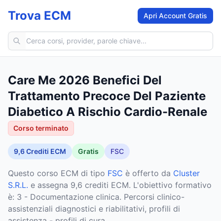
Trova ECM
Apri Account Gratis
Cerca corsi ECM
Care Me 2026 Benefici Del
Trattamento Precoce Del Paziente
Diabetico A Rischio Cardio-Renale
Corso terminato
9,6
Crediti ECM
Gratis
FSC
Questo corso ECM
di tipo
FSC
è offerto da
Cluster
S.R.L.
e assegna 9,6 crediti ECM
.
L'obiettivo formativo
è: 3 - Documentazione clinica. Percorsi clinico-
assistenziali diagnostici e riabilitativi, profili di
assistenza - profili di cura.