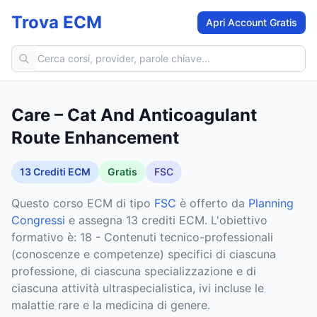
Trova ECM
Apri Account Gratis
Cerca corsi ECM
Care – Cat And Anticoagulant
Route Enhancement
13
Crediti ECM
Gratis
FSC
Questo corso ECM
di tipo
FSC
è offerto da
Planning
Congressi
e assegna 13 crediti ECM
.
L'obiettivo
formativo è: 18 - Contenuti tecnico-professionali
(conoscenze e competenze) specifici di ciascuna
professione, di ciascuna specializzazione e di
ciascuna attività ultraspecialistica, ivi incluse le
malattie rare e la medicina di genere.