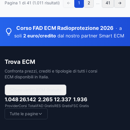
...
Pagina
1
di
41
(
1.011
risultati)
←
1
2
41
→
Corso FAD ECM Radioprotezione 2026
·
a
soli
2 euro/credito
dal nostro partner Smart ECM
Trova ECM
Confronta prezzi, crediti e tipologie di tutti i corsi
ECM disponibili in Italia.
Newsletter ECM Gratuita
1.048
26.142
2.265
12.337
1.936
Provider
Corsi Totali
FAD Gratis
RES Gratis
FSC Gratis
Tutte le pagine