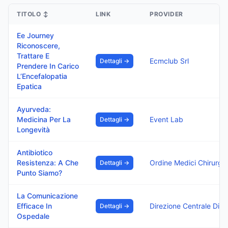
TITOLO
↕
LINK
PROVIDER
Ee Journey
Riconoscere,
Trattare E
Ecmclub Srl
Dettagli →
Prendere In Carico
L’Encefalopatia
Epatica
Ayurveda:
Medicina Per La
Event Lab
Dettagli →
Longevità
Antibiotico
Resistenza: A Che
Dettagli →
Punto Siamo?
La Comunicazione
Efficace In
Direzione
Dettagli →
Ospedale