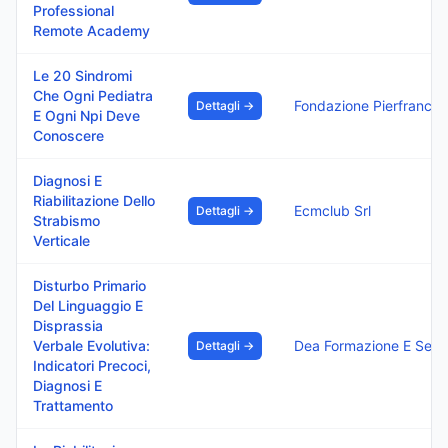
Professional
Remote Academy
Le 20 Sindromi
Che Ogni Pediatra
Fondazione Pi
Dettagli →
E Ogni Npi Deve
Conoscere
Diagnosi E
Riabilitazione Dello
Ecmclub Srl
Dettagli →
Strabismo
Verticale
Disturbo Primario
Del Linguaggio E
Disprassia
Verbale Evolutiva:
Dea Formazione E Servi
Dettagli →
Indicatori Precoci,
Diagnosi E
Trattamento