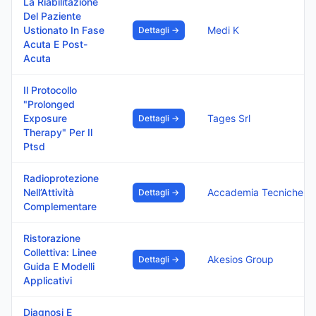
La Riabilitazione
Del Paziente
Ustionato In Fase
Medi K
Dettagli →
Acuta E Post-
Acuta
Il Protocollo
"Prolonged
Exposure
Tages Srl
Dettagli →
Therapy" Per Il
Ptsd
Radioprotezione
Nell’Attività
Accadem
Dettagli →
Complementare
Ristorazione
Collettiva: Linee
Akesios Group
Dettagli →
Guida E Modelli
Applicativi
Diagnosi E