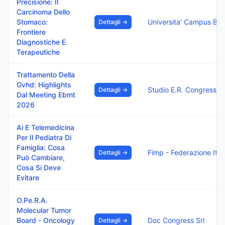
Precisione: Il
Carcinoma Dello
Stomaco:
Dettagli →
Frontiere
Diagnostiche E
Terapeutiche
Trattamento Della
Gvhd: Highlights
St
Dettagli →
Dal Meeting Ebmt
2026
Ai E Telemedicina
Per Il Pediatra Di
Famiglia: Cosa
Fim
Dettagli →
Può Cambiare,
Cosa Si Deve
Evitare
O.Pe.R.A.
Molecular Tumor
Board - Oncology
Doc Congress Srl
Dettagli →