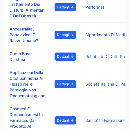
Trattamento Dei
Performat
Dettagli →
Disturbi Alimentari
E Dell’Obesità
Ancestralita',
Popolazioni O
Dettagli →
Razze Umane?
Corso Base
Reha
Dettagli →
Diastasi
Applicazioni Della
Citofluorimetria A
Flusso Nelle
Dettagli →
Patologie Non
Oncoematologiche
Cosmesi E
Dermocosmesi In
Farmacia: Dal
Dettagli →
Prodotto Al