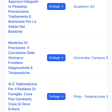
Approcci Integrati
In Pediatria:
Academy Srl
Dettagli →
Prevenzione,
Trattamento E
Nutrizione Per La
Salute Del
Bambino
Medicina Di
Precisione: Il
Carcinoma Dello
Stomaco:
Dettagli →
Frontiere
Diagnostiche E
Terapeutiche
Ai E Telemedicina
Per Il Pediatra Di
Famiglia: Cosa
Fim
Dettagli →
Può Cambiare,
Cosa Si Deve
Evitare