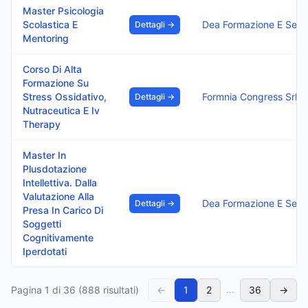
Master Psicologia
Scolastica E
Dea Formazione E Servi
Dettagli →
Mentoring
Corso Di Alta
Formazione Su
Stress Ossidativo,
Formnia Congress Srl
Dettagli →
Nutraceutica E Iv
Therapy
Master In
Plusdotazione
Intellettiva. Dalla
Valutazione Alla
Dea Formazione E Servi
Dettagli →
Presa In Carico Di
Soggetti
Cognitivamente
Iperdotati
...
Pagina
1
di
36
(
888
risultati)
←
1
2
36
→