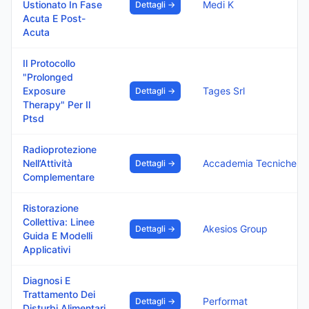
Ustionato In Fase
Medi K
Dettagli →
Acuta E Post-
Acuta
Il Protocollo
"Prolonged
Exposure
Tages Srl
Dettagli →
Therapy" Per Il
Ptsd
Radioprotezione
Nell’Attività
Accadem
Dettagli →
Complementare
Ristorazione
Collettiva: Linee
Akesios Group
Dettagli →
Guida E Modelli
Applicativi
Diagnosi E
Trattamento Dei
Performat
Dettagli →
Disturbi Alimentari