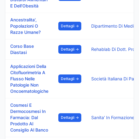
E Dell’Obesità
Ancestralita',
Popolazioni O
Dettagli →
Razze Umane?
Corso Base
Reha
Dettagli →
Diastasi
Applicazioni Della
Citofluorimetria A
Flusso Nelle
Dettagli →
Patologie Non
Oncoematologiche
Cosmesi E
Dermocosmesi In
Farmacia: Dal
Dettagli →
Prodotto Al
Consiglio Al Banco