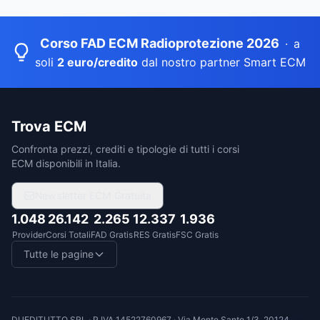
Corso FAD ECM Radioprotezione 2026
·
a
soli
2 euro/credito
dal nostro partner Smart ECM
Trova ECM
Confronta prezzi, crediti e tipologie di tutti i corsi
ECM disponibili in Italia.
Newsletter ECM Gratuita
1.048
26.142
2.265
12.337
1.936
Provider
Corsi Totali
FAD Gratis
RES Gratis
FSC Gratis
Tutte le pagine
DUEDITUTTO SRL
· P.IVA
14522760967
·
Via Monte Santo 1/3, 20124