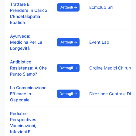
Trattare E
Ecmclub Srl
Dettagli →
Prendere In Carico
L’Encefalopatia
Epatica
Ayurveda:
Medicina Per La
Event Lab
Dettagli →
Longevità
Antibiotico
Resistenza: A Che
Dettagli →
Punto Siamo?
La Comunicazione
Efficace In
Direzione
Dettagli →
Ospedale
Pediatric
Perspectives
Vaccinazioni,
Infezioni E