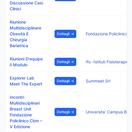
Discussione Casi
Clinici
Riunione
Multidisciplinare
Obesità E
Fondazione Policlinico Di
Dettagli →
Chirurgia
Bariatrica
Riunioni D'equipe
Ifo -Istituti
Dettagli →
Ii Modulo
Explorer Lab
Summeet Srl
Dettagli →
Meet The Expert
Incontri
Multidisciplinari
Breast Unit
Univ
Dettagli →
Fondazione
Policlinico Cbm –
V Edizione