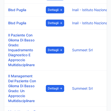
Blsd Puglia
Inail - Istitut
Dettagli →
Blsd Puglia
Inail - Istitut
Dettagli →
Il Paziente Con
Glioma Di Basso
Grado:
Inquadramento
Summeet Srl
Dettagli →
Diagnostico E
Approccio
Multidisciplinare
Il Management
Del Paziente Con
Glioma Di Basso
Summeet Srl
Dettagli →
Grado: Un
Approccio
Multidisciplinare