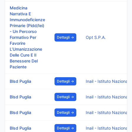
Medicina
Narrativa E
Immunodeficienze
Primarie (Pidd/Iei)
- Un Percorso
Formativo Per
Opt S.P.A.
Dettagli →
Favorire
L’Umanizzazione
Delle Cure E Il
Benessere Del
Paziente
Blsd Puglia
Inail - Istitut
Dettagli →
Blsd Puglia
Inail - Istitut
Dettagli →
Blsd Puglia
Inail - Istitut
Dettagli →
Blsd Puglia
Inail - Istitut
Dettagli →