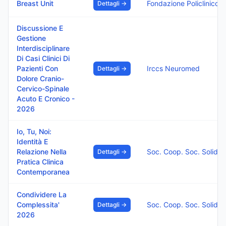
Breast Unit
Fondazione Policlinico Di
Dettagli →
Discussione E
Gestione
Interdisciplinare
Di Casi Clinici Di
Pazienti Con
Irccs Neuromed
Dettagli →
Dolore Cranio-
Cervico-Spinale
Acuto E Cronico -
2026
Io, Tu, Noi:
Identità E
Relazione Nella
Soc. Coop. Soc. Solidar
Dettagli →
Pratica Clinica
Contemporanea
Condividere La
Complessita'
Soc. Coop. Soc. Solidar
Dettagli →
2026