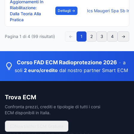
Aggiornamenti In
Riabilitazione:
Ics Maugeri Spa Sb Irc
Dettagli →
Dalla Teoria Alla
Pratica
Pagina
1
di
4
(
99
risultati)
←
1
2
3
4
→
Corso FAD ECM Radioprotezione 2026
·
a
soli
2 euro/credito
dal nostro partner Smart ECM
Trova ECM
Confronta prezzi, crediti e tipologie di tutti i corsi
ECM disponibili in Italia.
Newsletter ECM Gratuita