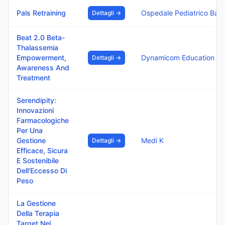
Pals Retraining
Ospedale Pediatrico Bambino Gesu I.R.C.C.S.
Dettagli →
Beat 2.0 Beta-
Thalassemia
Empowerment,
Dynamicom Education Srl
Dettagli →
Awareness And
Treatment
Serendipity:
Innovazioni
Farmacologiche
Per Una
Gestione
Medi K
Dettagli →
Efficace, Sicura
E Sostenibile
Dell’Eccesso Di
Peso
La Gestione
Della Terapia
Target Nel