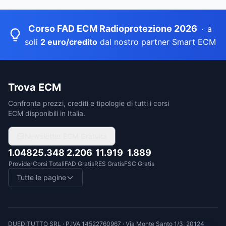
Corso FAD ECM Radioprotezione 2026
·
a
soli
2 euro/credito
dal nostro partner Smart ECM
Trova ECM
Confronta prezzi, crediti e tipologie di tutti i corsi
ECM disponibili in Italia.
Newsletter ECM Gratuita
1.048
25.348
2.206
11.919
1.889
Provider
Corsi Totali
FAD Gratis
RES Gratis
FSC Gratis
Tutte le pagine
DUEDITUTTO SRL
· P.IVA
14522760967
·
Via Monte Santo 1/3, 20124