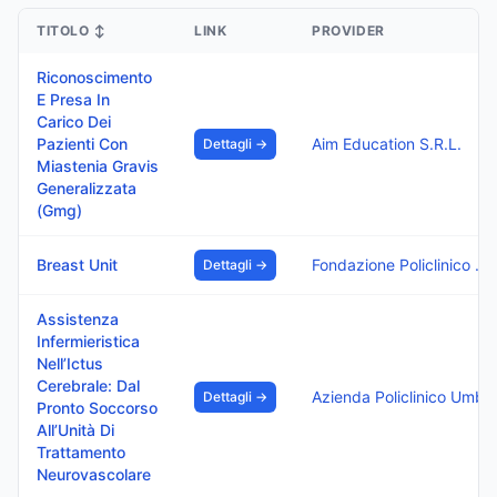
TITOLO
↕
LINK
PROVIDER
Riconoscimento
E Presa In
Carico Dei
Pazienti Con
Aim Education S.R.L.
Dettagli →
Miastenia Gravis
Generalizzata
(Gmg)
Breast Unit
Fondazione Policlinico Di Monza
Dettagli →
Assistenza
Infermieristica
Nell’Ictus
Cerebrale: Dal
Azienda Policlinico Umberto
Dettagli →
Pronto Soccorso
All’Unità Di
Trattamento
Neurovascolare