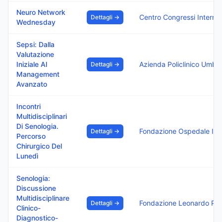
Neuro Network
Centro Congressi Internazionale Srl
Dettagli →
Wednesday
Sepsi: Dalla
Valutazione
Iniziale Al
Azienda Policlinico Umberto
Dettagli →
Management
Avanzato
Incontri
Multidisciplinari
Di Senologia.
Fondazione Ospedale Isola Tiberina – Gemelli Isola
Dettagli →
Percorso
Chirurgico Del
Lunedì
Senologia:
Discussione
Multidisciplinare
Fondazione Leonardo Per Le Scienze Mediche Ets
Dettagli →
Clinico-
Diagnostico-