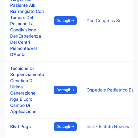
Paziente Alk
Riarrangiato Con
Tumore Del
Doc Congress Srl
Dettagli →
Polmone La
Condivisione
Dell’Esperienza
Dei Centri
Piemonte/Val
D’Aosta
Tecniche Di
Sequenziamento
Genetico Di
Ultima
Ospedale Pediatrico Bambino Gesu I.R.C.C.S.
Dettagli →
Generazione
Ngs E Loro
Campo Di
Applicazione
Blsd Puglia
Inail - Istituto Nazionale Assicurazione Infortuni Sul Lavoro
Dettagli →