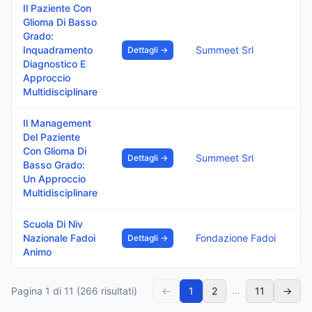
Il Paziente Con
Glioma Di Basso
Grado:
Inquadramento
Summeet Srl
Dettagli →
Diagnostico E
Approccio
Multidisciplinare
Il Management
Del Paziente
Con Glioma Di
Summeet Srl
Dettagli →
Basso Grado:
Un Approccio
Multidisciplinare
Scuola Di Niv
Nazionale Fadoi
Fondazione Fadoi
Dettagli →
Animo
...
Pagina
1
di
11
(
266
risultati)
←
1
2
11
→