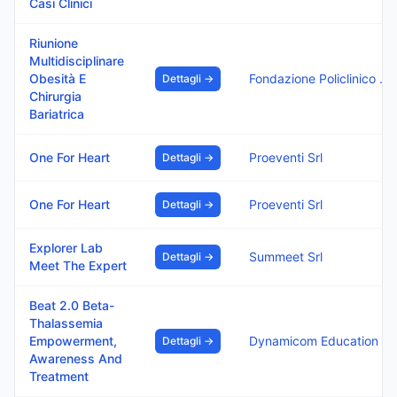
Casi Clinici
Riunione
Multidisciplinare
Obesità E
Fondazione Policlinico Di Monza
Dettagli →
Chirurgia
Bariatrica
One For Heart
Proeventi Srl
Dettagli →
One For Heart
Proeventi Srl
Dettagli →
Explorer Lab
Summeet Srl
Dettagli →
Meet The Expert
Beat 2.0 Beta-
Thalassemia
Empowerment,
Dynamicom Education Srl
Dettagli →
Awareness And
Treatment