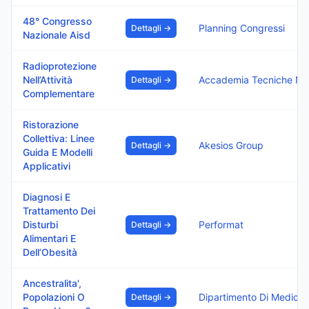
48° Congresso
Planning Congressi
Dettagli →
Nazionale Aisd
Radioprotezione
Nell’Attività
Accademia Tecniche Nuov
Dettagli →
Complementare
Ristorazione
Collettiva: Linee
Akesios Group
Dettagli →
Guida E Modelli
Applicativi
Diagnosi E
Trattamento Dei
Disturbi
Performat
Dettagli →
Alimentari E
Dell’Obesità
Ancestralita',
Popolazioni O
Dipartimen
Dettagli →