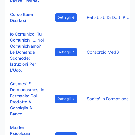
Razze Umane?
Corso Base
Rehablab Di Dott. Prof. Gius
Dettagli →
Diastasi
Io Comunico, Tu
Comunichi, … Noi
Comunichiamo?
Le Domande
Consorzio Med3
Dettagli →
Scomode:
Istruzioni Per
L’Uso.
Cosmesi E
Dermocosmesi In
Farmacia: Dal
Sanita' I
Dettagli →
Prodotto Al
Consiglio Al
Banco
Master
Psicologia