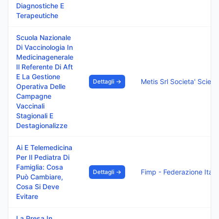
Diagnostiche E
Terapeutiche
Scuola Nazionale
Di Vaccinologia In
Medicinagenerale
Il Referente Di Aft
E La Gestione
Metis Srl Societa' Scientifca Dei Medici
Dettagli →
Operativa Delle
Campagne
Vaccinali
Stagionali E
Destagionalizze
Ai E Telemedicina
Per Il Pediatra Di
Famiglia: Cosa
Fimp - Federazione Italia
Dettagli →
Può Cambiare,
Cosa Si Deve
Evitare
La Presa In