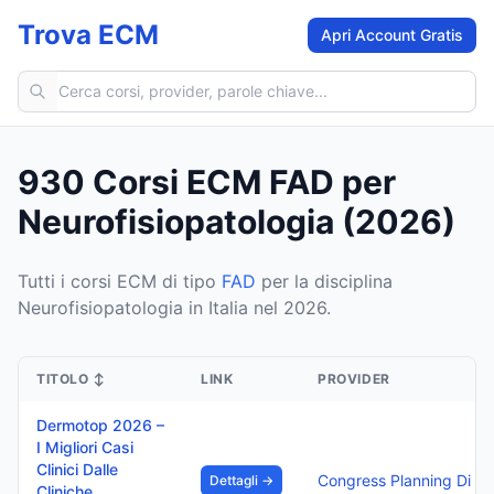
Trova ECM
Apri Account Gratis
Cerca corsi ECM
930 Corsi ECM FAD per
Neurofisiopatologia (2026)
Tutti i corsi ECM di tipo
FAD
per la disciplina
Neurofisiopatologia in Italia nel 2026.
TITOLO
↕
LINK
PROVIDER
Dermotop 2026 –
I Migliori Casi
Clinici Dalle
Congress Planning
Dettagli →
Cliniche