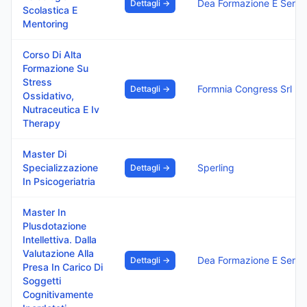
Dea Formazione E Serviz
Dettagli →
Scolastica E
Mentoring
Corso Di Alta
Formazione Su
Stress
Formnia Congress Srl
Dettagli →
Ossidativo,
Nutraceutica E Iv
Therapy
Master Di
Specializzazione
Sperling
Dettagli →
In Psicogeriatria
Master In
Plusdotazione
Intellettiva. Dalla
Valutazione Alla
Dea Formazione E Serviz
Dettagli →
Presa In Carico Di
Soggetti
Cognitivamente