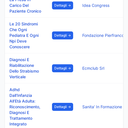
Carico Del
Idea Congress
Dettagli →
Paziente Cronico
Le 20 Sindromi
Che Ogni
Pediatra E Ogni
Fondazione Pierfranco E Luisa Mari
Dettagli →
Npi Deve
Conoscere
Diagnosi E
Riabilitazione
Ecmclub Srl
Dettagli →
Dello Strabismo
Verticale
Adhd
Dall’Infanzia
All’Età Adulta:
Riconoscimento,
Sanita' I
Dettagli →
Diagnosi E
Trattamento
Integrato