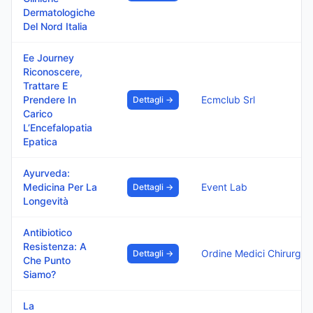
Dermatologiche
Del Nord Italia
Ee Journey
Riconoscere,
Trattare E
Prendere In
Ecmclub Srl
Dettagli →
Carico
L’Encefalopatia
Epatica
Ayurveda:
Medicina Per La
Event Lab
Dettagli →
Longevità
Antibiotico
Resistenza: A
Ordine Medici Chirurghi E Odonto
Dettagli →
Che Punto
Siamo?
La