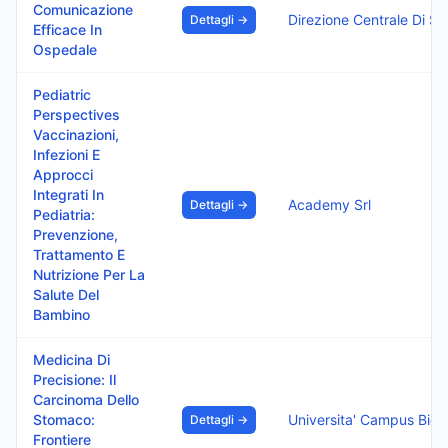
Comunicazione
Direzione Centrale Di S
Dettagli →
Efficace In
Ospedale
Pediatric
Perspectives
Vaccinazioni,
Infezioni E
Approcci
Integrati In
Academy Srl
Dettagli →
Pediatria:
Prevenzione,
Trattamento E
Nutrizione Per La
Salute Del
Bambino
Medicina Di
Precisione: Il
Carcinoma Dello
Stomaco:
Universita' Campu
Dettagli →
Frontiere