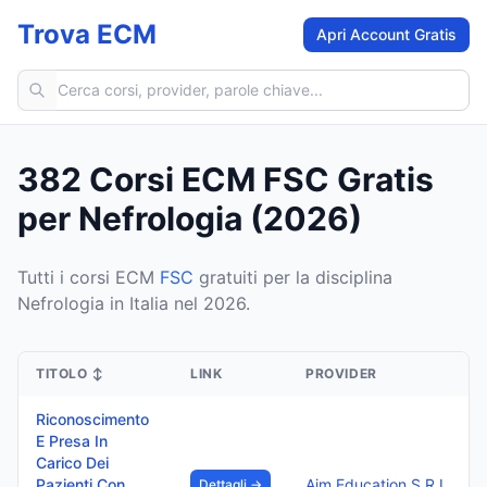
Trova ECM
Apri Account Gratis
Cerca corsi ECM
382 Corsi ECM FSC Gratis
per Nefrologia (2026)
Tutti i corsi ECM
FSC
gratuiti per la disciplina
Nefrologia in Italia nel 2026.
TITOLO
↕
LINK
PROVIDER
Riconoscimento
E Presa In
Carico Dei
Pazienti Con
Aim Education S.R.L.
Dettagli →