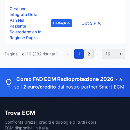
Gestione
Integrata Della
Pah Nel
Opt S.P.A.
Dettagli →
Paziente
Sclerodermico In
Regione Puglia
...
Pagina
1
di
16
(
382
risultati)
←
1
2
16
→
Corso FAD ECM Radioprotezione 2026
·
a
soli
2 euro/credito
dal nostro partner Smart ECM
Trova ECM
Confronta prezzi, crediti e tipologie di tutti i corsi
ECM disponibili in Italia.