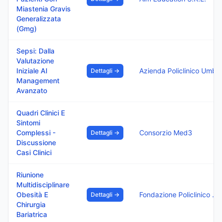
Miastenia Gravis
Generalizzata
(Gmg)
Sepsi: Dalla
Valutazione
Iniziale Al
Azienda Policlinico Umberto
Dettagli →
Management
Avanzato
Quadri Clinici E
Sintomi
Complessi -
Consorzio Med3
Dettagli →
Discussione
Casi Clinici
Riunione
Multidisciplinare
Obesità E
Fondazione Policlinico Di Monza
Dettagli →
Chirurgia
Bariatrica