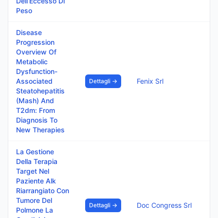
Dell’Eccesso Di
Peso
Disease
Progression
Overview Of
Metabolic
Dysfunction-
Associated
Fenix Srl
Dettagli →
Steatohepatitis
(Mash) And
T2dm: From
Diagnosis To
New Therapies
La Gestione
Della Terapia
Target Nel
Paziente Alk
Riarrangiato Con
Tumore Del
Doc Congress Srl
Dettagli →
Polmone La