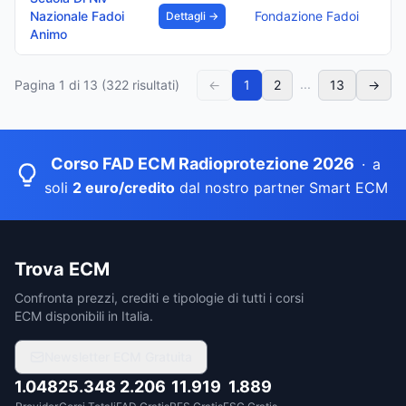
Nazionale Fadoi
Fondazione Fadoi
Dettagli →
Animo
...
Pagina
1
di
13
(
322
risultati)
←
1
2
13
→
Corso FAD ECM Radioprotezione 2026
·
a
soli
2 euro/credito
dal nostro partner Smart ECM
Trova ECM
Confronta prezzi, crediti e tipologie di tutti i corsi
ECM disponibili in Italia.
Newsletter ECM Gratuita
1.048
25.348
2.206
11.919
1.889