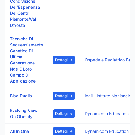
Condivisione
Dell’Esperienza
Dei Centri
Piemonte/Val
D’Aosta
Tecniche Di
Sequenziamento
Genetico Di
Ultima
Ospedale Pediatrico Bambino Gesu I.R.C.C.S.
Dettagli →
Generazione
Ngs E Loro
Campo Di
Applicazione
Blsd Puglia
Inail - Istituto Nazionale Assicurazione Infortuni Sul Lavoro
Dettagli →
Evolving View
Dynamicom Education Srl
Dettagli →
On Obesity
All In One
Dynamicom Education Srl
Dettagli →