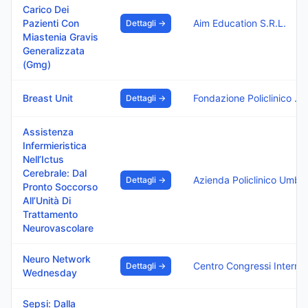
Carico Dei
Pazienti Con
Aim Education S.R.L.
Dettagli →
Miastenia Gravis
Generalizzata
(Gmg)
Breast Unit
Fondazione Policlinico Di Monza
Dettagli →
Assistenza
Infermieristica
Nell’Ictus
Cerebrale: Dal
Azienda Policlinico Umberto
Dettagli →
Pronto Soccorso
All’Unità Di
Trattamento
Neurovascolare
Neuro Network
Centro Congressi Internazionale Srl
Dettagli →
Wednesday
Sepsi: Dalla