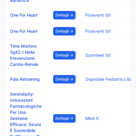
Bariatrica
One For Heart
Proeventi Srl
Dettagli →
One For Heart
Proeventi Srl
Dettagli →
Time Matters
Sglt2-I Nella
Summeet Srl
Dettagli →
Prevenzione
Cardio-Renale
Pals Retraining
Ospedale Pediatrico Bambino Gesu I.R.C.C.S.
Dettagli →
Serendipity:
Innovazioni
Farmacologiche
Per Una
Gestione
Medi K
Dettagli →
Efficace, Sicura
E Sostenibile