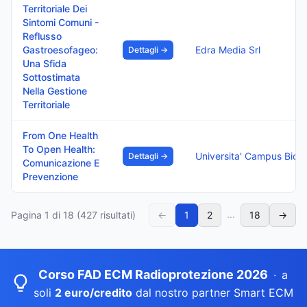
Territoriale Dei
Sintomi Comuni -
Reflusso
Gastroesofageo:
Edra Media Srl
Dettagli →
Una Sfida
Sottostimata
Nella Gestione
Territoriale
From One Health
To Open Health:
Universita' Campus Bio-Medico 
Dettagli →
Comunicazione E
Prevenzione
...
Pagina
1
di
18
(
427
risultati)
←
1
2
18
→
Corso FAD ECM Radioprotezione 2026
·
a
soli
2 euro/credito
dal nostro partner Smart ECM