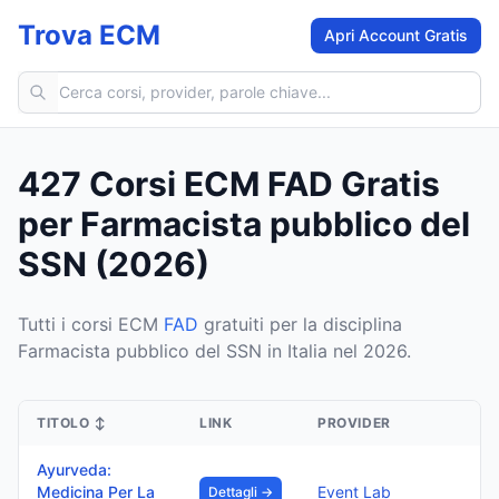
Trova ECM
Apri Account Gratis
Cerca corsi ECM
427 Corsi ECM FAD Gratis
per Farmacista pubblico del
SSN (2026)
Tutti i corsi ECM
FAD
gratuiti per la disciplina
Farmacista pubblico del SSN in Italia nel 2026.
TITOLO
↕
LINK
PROVIDER
Ayurveda:
Medicina Per La
Event Lab
Dettagli →