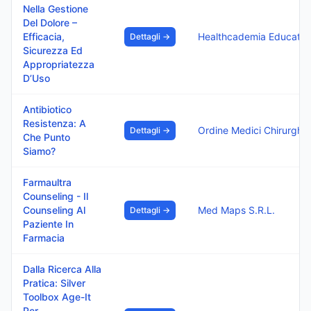
Nella Gestione
Del Dolore –
Efficacia,
Healthcademia Education Italy Srl
Dettagli →
Sicurezza Ed
Appropriatezza
D’Uso
Antibiotico
Resistenza: A
Ordine Medici Chirurghi E Odontoiatri Della Prov
Dettagli →
Che Punto
Siamo?
Farmaultra
Counseling - Il
Counseling Al
Med Maps S.R.L.
Dettagli →
Paziente In
Farmacia
Dalla Ricerca Alla
Pratica: Silver
Toolbox Age-It
Per