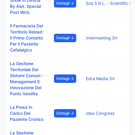
Show In Diretta
Sos S.R.L. - Scientific Organizing Ser
Dettagli →
By Aiot. Special
Post Wclc
Il Farmacista Del
Territorio Reload:
Il Primo Contatto
Intermeeting Srl
Dettagli →
Per Il Paziente
Cefalalgico
La Gestione
Territoriale Dei
Sintomi Comuni -
Edra Media Srl
Dettagli →
Management E
Innovazione Del
Punto Vendita
La Presa In
Carico Del
Idea Congress
Dettagli →
Paziente Cronico
La Gestione