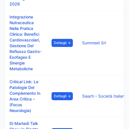
2026
Integrazione
Nutraceutica
Nella Pratica
Clinica: Benefici
Cardiovascolari,
Summeet Srl
Dettagli →
Gestione Del
Reflusso Gastro-
Esofageo E
Sinergie
Metaboliche
Critical Link: Le
Patologie Del
Complemento In
Siaarti – Società Italiana Di Anestesia, Analgesi
Dettagli →
Area Critica –
(Focus
Neurologia)
Di Martedì Talk