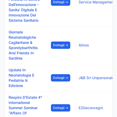
Service Management S
Dettagli →
Dell'innovazione -
Sanita' Digitale E
Innovazione Del
Sistema Sanitario
Giornate
Reumatologiche
Cagliaritane &
Aimos
Dettagli →
Spondyloarthritis
And Friends In
Sardinia
Update In
Neonatologia E
J&B Srl Unipersonale
Dettagli →
Pediatria Iii
Edizione
Respiro D’Estate 4°
International
Summer Seminar
E20econvegni
Dettagli →
“Affairs Of