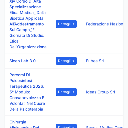
Xiv Corso Di Alta
Specializzazione
Etica Medica_ Dalla
Bioetica Applicata
All’Addestramento
Dettagli →
Sul Campo_1°
Giornata Di Studio.
Etica
Dell’Organizzazione
Sleep Lab 3.0
Eubea Srl
Dettagli →
Percorsi Di
Psicosintesi
Terapeutica 2026.
5° Modulo:
Ideas Group Srl
Dettagli →
Consapevolezza E
Volonta': Nel Cuore
Della Psicoterapia
Chirurgia
Mininvasiva Dei
Dettagli →