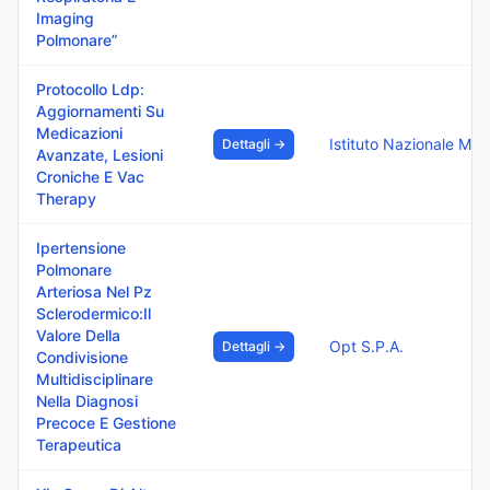
Imaging
Polmonare”
Protocollo Ldp:
Aggiornamenti Su
Medicazioni
Dettagli →
Avanzate, Lesioni
Croniche E Vac
Therapy
Ipertensione
Polmonare
Arteriosa Nel Pz
Sclerodermico:Il
Valore Della
Opt S.P.A.
Dettagli →
Condivisione
Multidisciplinare
Nella Diagnosi
Precoce E Gestione
Terapeutica