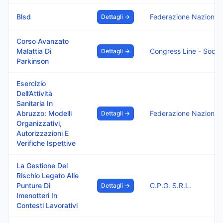
Blsd
Dettagli →
Corso Avanzato
Malattia Di
Dettagli →
Parkinson
Esercizio
Dell’Attività
Sanitaria In
Abruzzo: Modelli
Dettagli →
Organizzativi,
Autorizzazioni E
Verifiche Ispettive
La Gestione Del
Rischio Legato Alle
Punture Di
C.P.G. S.R.L.
Dettagli →
Imenotteri In
Contesti Lavorativi