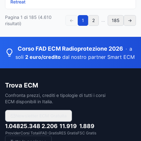
Retreat
Pagina
1
di
185
(
4.610
...
←
1
2
185
→
risultati)
Corso FAD ECM Radioprotezione 2026
·
a
soli
2 euro/credito
dal nostro partner Smart ECM
Trova ECM
Confronta prezzi, crediti e tipologie di tutti i corsi
ECM disponibili in Italia.
Newsletter ECM Gratuita
1.048
25.348
2.206
11.919
1.889
Provider
Corsi Totali
FAD Gratis
RES Gratis
FSC Gratis