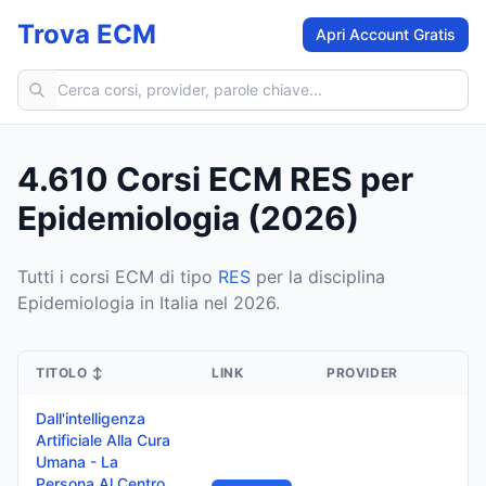
Trova ECM
Apri Account Gratis
Cerca corsi ECM
4.610 Corsi ECM RES per
Epidemiologia (2026)
Tutti i corsi ECM di tipo
RES
per la disciplina
Epidemiologia in Italia nel 2026.
TITOLO
↕
LINK
PROVIDER
Dall'intelligenza
Artificiale Alla Cura
Umana - La
Persona Al Centro