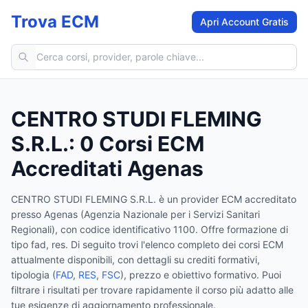
Trova ECM
Apri Account Gratis
Cerca corsi ECM
CENTRO STUDI FLEMING
S.R.L.
:
0
Corsi ECM
Accreditati Agenas
CENTRO STUDI FLEMING S.R.L.
è un provider ECM accreditato
presso Agenas (Agenzia Nazionale per i Servizi Sanitari
Regionali)
, con codice identificativo 1100
.
Offre formazione di
tipo fad, res.
Di seguito trovi l'elenco completo dei corsi ECM
attualmente disponibili, con dettagli su crediti formativi,
tipologia (
FAD
,
RES
,
FSC
), prezzo e obiettivo formativo. Puoi
filtrare i risultati per trovare rapidamente il corso più adatto alle
tue esigenze di aggiornamento professionale.