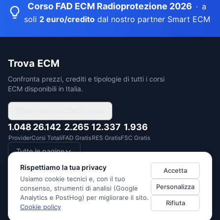
Corso FAD ECM Radioprotezione 2026
·
a
soli
2 euro/credito
dal nostro partner Smart ECM
Trova ECM
Confronta prezzi, crediti e tipologie di tutti i corsi
ECM disponibili in Italia.
Newsletter ECM Gratuita
1.048
26.142
2.265
12.337
1.936
Provider
Corsi Totali
FAD Gratis
RES Gratis
FSC Gratis
Tutte le pagine
Rispettiamo la tua privacy
Accetta
Usiamo cookie tecnici e, con il tuo
Personalizza
consenso, strumenti di analisi (Google
DUEDITUTTO SRL
· P.IVA
14522760967
·
Via Monte Santo 1/3, 20124
Analytics e PostHog) per migliorare il sito.
Rifiuta
Milano (Italia)
Cookie policy
Privacy Policy
Cookie Policy
Termini di Servizio
Preferenze cookie