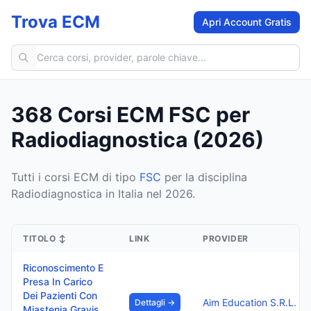
Trova ECM
Apri Account Gratis
Cerca corsi ECM
368 Corsi ECM FSC per
Radiodiagnostica (2026)
Tutti i corsi ECM di tipo
FSC
per la disciplina
Radiodiagnostica in Italia nel 2026.
TITOLO
↕
LINK
PROVIDER
Riconoscimento E
Presa In Carico
Dei Pazienti Con
Aim Education S.R.L.
Dettagli →
Miastenia Gravis