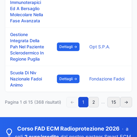
Immunoterapici
Ed A Bersaglio
Molecolare Nella
Fase Avanzata
Gestione
Integrata Della
Pah Nel Paziente
Opt S.P.A.
Dettagli →
Sclerodermico In
Regione Puglia
Scuola Di Niv
Nazionale Fadoi
Fondazione Fadoi
Dettagli →
Animo
...
Pagina
1
di
15
(
368
risultati)
←
1
2
15
→
Corso FAD ECM Radioprotezione 2026
·
a
soli
2 euro/credito
dal nostro partner Smart ECM