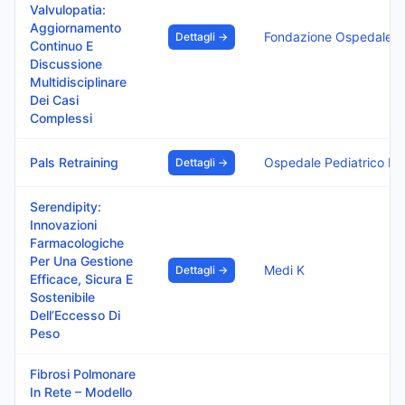
Valvulopatia:
Aggiornamento
Fondazione Ospedale Isola
Dettagli →
Continuo E
Discussione
Multidisciplinare
Dei Casi
Complessi
Pals Retraining
Ospedal
Dettagli →
Serendipity:
Innovazioni
Farmacologiche
Per Una Gestione
Medi K
Dettagli →
Efficace, Sicura E
Sostenibile
Dell’Eccesso Di
Peso
Fibrosi Polmonare
In Rete – Modello