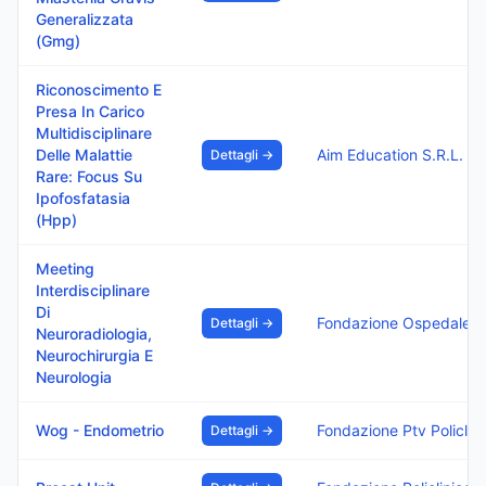
Generalizzata
(Gmg)
Riconoscimento E
Presa In Carico
Multidisciplinare
Delle Malattie
Aim Education S.R.L.
Dettagli →
Rare: Focus Su
Ipofosfatasia
(Hpp)
Meeting
Interdisciplinare
Di
Fondazione Ospedale Isola
Dettagli →
Neuroradiologia,
Neurochirurgia E
Neurologia
Wog - Endometrio
Fondazion
Dettagli →