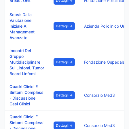
Breast Unit
Fondazione Policlinico 
Dettagli →
Sepsi: Dalla
Valutazione
Iniziale Al
Dettagli →
Management
Avanzato
Incontri Del
Gruppo
Multidisciplinare
Fondazione Ospedale Isola
Dettagli →
Sui Linfomi. Tumor
Board Linfomi
Quadri Clinici E
Sintomi Complessi
Consorzio Med3
Dettagli →
- Discussione
Casi Clinici
Quadri Clinici E
Sintomi Complessi
Consorzio Med3
Dettagli →
- Discussione