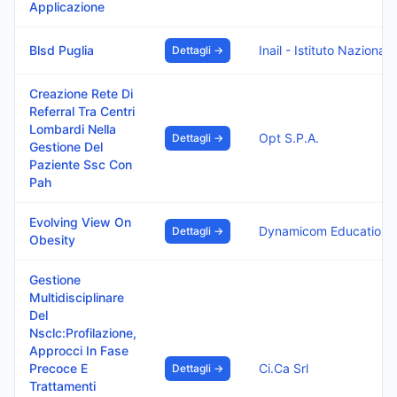
Applicazione
Blsd Puglia
Inail - Is
Dettagli →
Creazione Rete Di
Referral Tra Centri
Lombardi Nella
Opt S.P.A.
Dettagli →
Gestione Del
Paziente Ssc Con
Pah
Evolving View On
Dynamicom Education S
Dettagli →
Obesity
Gestione
Multidisciplinare
Del
Nsclc:Profilazione,
Approcci In Fase
Precoce E
Ci.Ca Srl
Dettagli →
Trattamenti