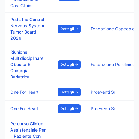
Casi Clinici
Pediatric Central
Nervous System
Fondazione Ospedale Isola
Dettagli →
Tumor Board
2026
Riunione
Multidisciplinare
Obesità E
Fondazione Policlinico 
Dettagli →
Chirurgia
Bariatrica
One For Heart
Proeventi Srl
Dettagli →
One For Heart
Proeventi Srl
Dettagli →
Percorso Clinico-
Assistenziale Per
Il Paziente Con