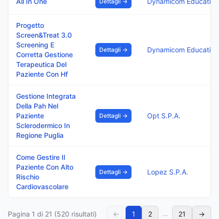
All In One
Dynamicom Education 
Dettagli →
Progetto
Screen&Treat 3.0
Screening E
Dynamicom Education 
Dettagli →
Corretta Gestione
Terapeutica Del
Paziente Con Hf
Gestione Integrata
Della Pah Nel
Paziente
Opt S.P.A.
Dettagli →
Sclerodermico In
Regione Puglia
Come Gestire Il
Paziente Con Alto
Lopez S.P.A.
Dettagli →
Rischio
Cardiovascolare
...
Pagina
1
di
21
(
520
risultati)
←
1
2
21
→