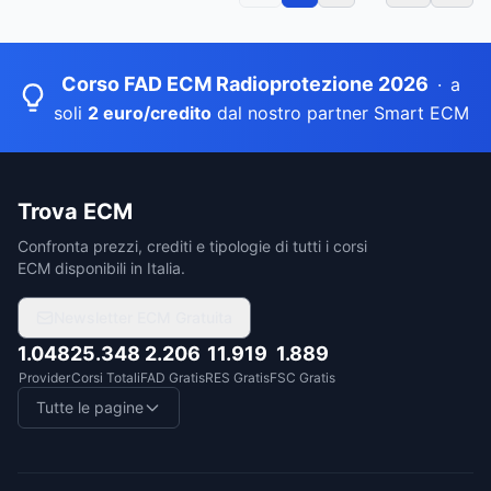
Corso FAD ECM Radioprotezione 2026
·
a
soli
2 euro/credito
dal nostro partner Smart ECM
Trova ECM
Confronta prezzi, crediti e tipologie di tutti i corsi
ECM disponibili in Italia.
Newsletter ECM Gratuita
1.048
25.348
2.206
11.919
1.889
Provider
Corsi Totali
FAD Gratis
RES Gratis
FSC Gratis
Tutte le pagine