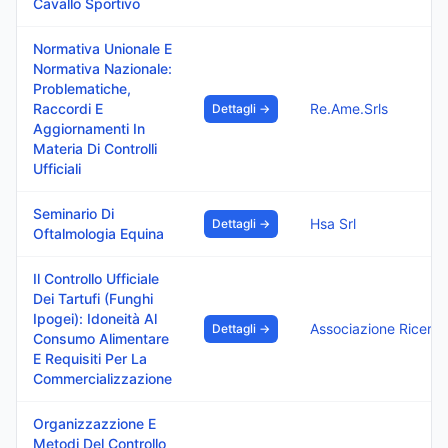
Cavallo Sportivo
Normativa Unionale E
Normativa Nazionale:
Problematiche,
Raccordi E
Re.Ame.Srls
Dettagli →
Aggiornamenti In
Materia Di Controlli
Ufficiali
Seminario Di
Hsa Srl
Dettagli →
Oftalmologia Equina
Il Controllo Ufficiale
Dei Tartufi (Funghi
Ipogei): Idoneità Al
Dettagli →
Consumo Alimentare
E Requisiti Per La
Commercializzazione
Organizzazzione E
Metodi Del Controllo