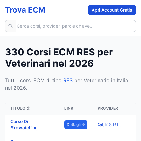
Trova ECM
Apri Account Gratis
Cerca corsi ECM
330 Corsi ECM RES per
Veterinari nel 2026
Tutti i corsi ECM di tipo
RES
per Veterinario in Italia
nel 2026.
TITOLO
↕
LINK
PROVIDER
Corso Di
Qibli' S.R.L.
Dettagli →
Birdwatching