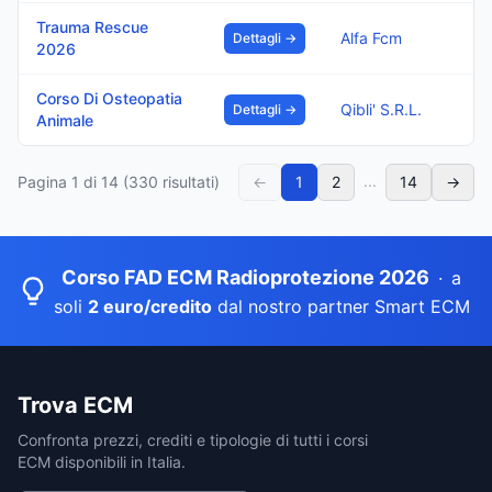
Trauma Rescue
Alfa Fcm
Dettagli →
2026
Corso Di Osteopatia
Qibli' S.R.L.
Dettagli →
Animale
...
Pagina
1
di
14
(
330
risultati)
←
1
2
14
→
Corso FAD ECM Radioprotezione 2026
·
a
soli
2 euro/credito
dal nostro partner Smart ECM
Trova ECM
Confronta prezzi, crediti e tipologie di tutti i corsi
ECM disponibili in Italia.