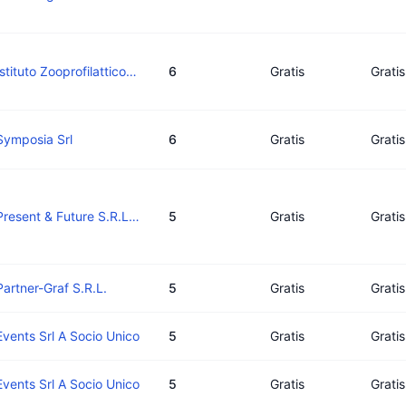
Istituto Zooprofilattico Sperimentale Del Piemonte, Liguria E Valle D'aosta
6
Gratis
Gratis
Symposia Srl
6
Gratis
Gratis
Present & Future S.R.L.S.
5
Gratis
Gratis
Partner-Graf S.R.L.
5
Gratis
Gratis
Events Srl A Socio Unico
5
Gratis
Gratis
Events Srl A Socio Unico
5
Gratis
Gratis