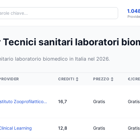
1.04
Provide
Tecnici sanitari laboratori bio
tario laboratorio biomedico in Italia nel 2026.
PROVIDER
CREDITI
↕
PREZZO
↕
€/CR
Istituto Zooprofilattico Sperimentale Abruzzo E Molise G. Caporale
16,7
Gratis
Gratis
Clinical Learning
12,8
Gratis
Gratis