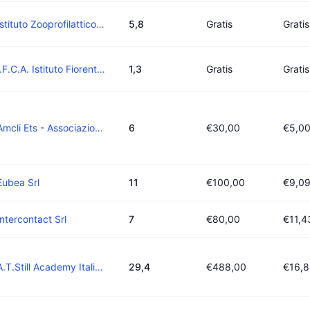
Istituto Zooprofilattico Sperimentale Lombardia - Emilia Romagna
5,8
Gratis
Gratis
I.F.C.A. Istituto Fiorentino Di Cura E Assistenza S.P.A.
1,3
Gratis
Gratis
Amcli Ets - Associazione Microbiologi Clinici Italiani Ets
6
€30,00
€5,0
Eubea Srl
11
€100,00
€9,0
Intercontact Srl
7
€80,00
€11,4
A.T.Still Academy Italia S.R.L.
29,4
€488,00
€16,