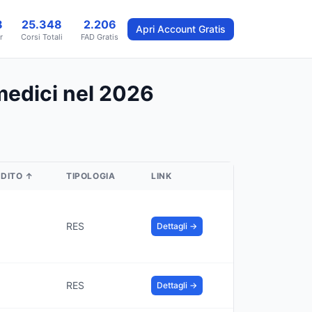
8
25.348
2.206
Apri Account Gratis
r
Corsi Totali
FAD Gratis
medici nel 2026
EDITO
↑
TIPOLOGIA
LINK
RES
Dettagli →
RES
Dettagli →