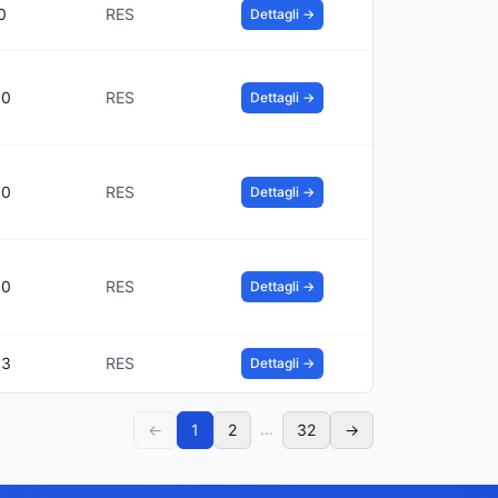
0
RES
Dettagli →
00
RES
Dettagli →
00
RES
Dettagli →
00
RES
Dettagli →
33
RES
Dettagli →
...
←
1
2
32
→