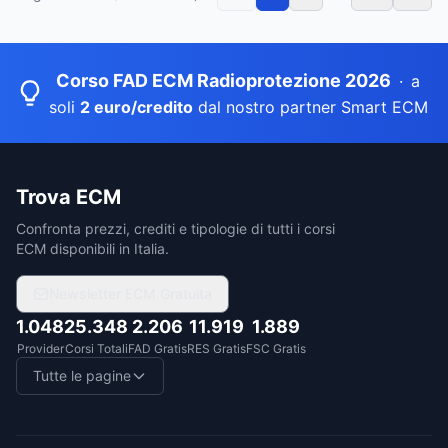
Corso FAD ECM Radioprotezione 2026
·
a
soli
2 euro/credito
dal nostro partner Smart ECM
Trova ECM
Confronta prezzi, crediti e tipologie di tutti i corsi
ECM disponibili in Italia.
Newsletter ECM Gratuita
1.048
25.348
2.206
11.919
1.889
Provider
Corsi Totali
FAD Gratis
RES Gratis
FSC Gratis
Tutte le pagine