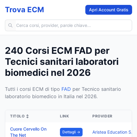
Trova ECM
Apri Account Gratis
Cerca corsi ECM
240 Corsi ECM FAD per
Tecnici sanitari laboratori
biomedici nel 2026
Tutti i corsi ECM di tipo
FAD
per Tecnico sanitario
laboratorio biomedico in Italia nel 2026.
TITOLO
↕
LINK
PROVIDER
Cuore Cervello On
Aristea Education S.R.
Dettagli →
The Net