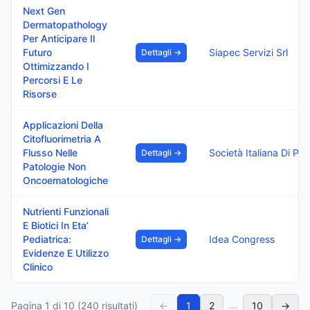
Next Gen
Dermatopathology
Per Anticipare Il
Futuro
Siapec Servizi Srl
Dettagli →
Ottimizzando I
Percorsi E Le
Risorse
Applicazioni Della
Citofluorimetria A
Flusso Nelle
Dettagli →
Patologie Non
Oncoematologiche
Nutrienti Funzionali
E Biotici In Eta’
Pediatrica:
Idea Congress
Dettagli →
Evidenze E Utilizzo
Clinico
...
Pagina
1
di
10
(
240
risultati)
←
1
2
10
→