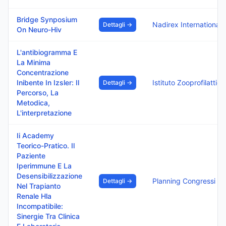
Bridge Synposium
Nadirex International
Dettagli →
On Neuro-Hiv
L'antibiogramma E
La Minima
Concentrazione
Inibente In Izsler: Il
Dettagli →
Percorso, La
Metodica,
L'interpretazione
Ii Academy
Teorico-Pratico. Il
Paziente
Iperimmune E La
Desensibilizzazione
Planning Congressi
Dettagli →
Nel Trapianto
Renale Hla
Incompatibile:
Sinergie Tra Clinica