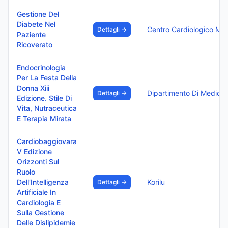
Gestione Del
Diabete Nel
Centro Cardiol
Dettagli →
Paziente
Ricoverato
Endocrinologia
Per La Festa Della
Donna Xiii
Dipartim
Dettagli →
Edizione. Stile Di
Vita, Nutraceutica
E Terapia Mirata
Cardiobaggiovara
V Edizione
Orizzonti Sul
Ruolo
Dell’Intelligenza
Korilu
Dettagli →
Artificiale In
Cardiologia E
Sulla Gestione
Delle Dislipidemie