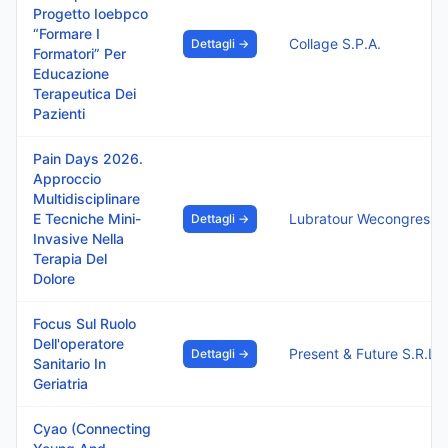
Progetto Ioebpco
“Formare I
Collage S.P.A.
Dettagli →
Formatori” Per
Educazione
Terapeutica Dei
Pazienti
Pain Days 2026.
Approccio
Multidisciplinare
E Tecniche Mini-
Lubratour Wecongress
Dettagli →
Invasive Nella
Terapia Del
Dolore
Focus Sul Ruolo
Dell'operatore
Present & Future S.R.L.S
Dettagli →
Sanitario In
Geriatria
Cyao (Connecting