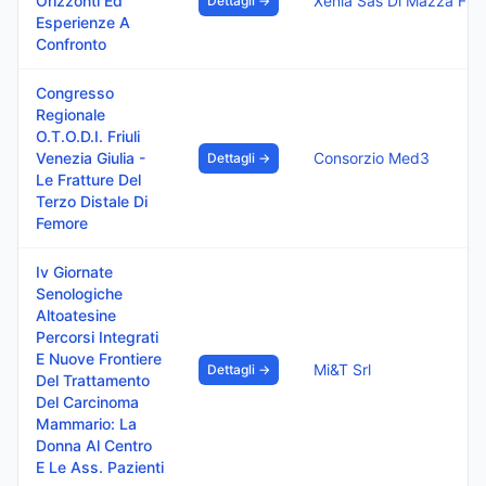
Orizzonti Ed
Xenia Sas Di 
Dettagli →
Esperienze A
Confronto
Congresso
Regionale
O.T.O.D.I. Friuli
Venezia Giulia -
Consorzio Med3
Dettagli →
Le Fratture Del
Terzo Distale Di
Femore
Iv Giornate
Senologiche
Altoatesine
Percorsi Integrati
E Nuove Frontiere
Mi&T Srl
Dettagli →
Del Trattamento
Del Carcinoma
Mammario: La
Donna Al Centro
E Le Ass. Pazienti