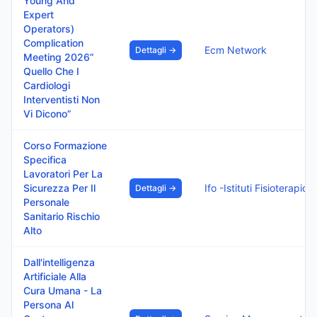
Young And
Expert
Operators)
Complication
Ecm Network
Dettagli →
Meeting 2026”
Quello Che I
Cardiologi
Interventisti Non
Vi Dicono”
Corso Formazione
Specifica
Lavoratori Per La
Sicurezza Per Il
Ifo -Istituti Fisio
Dettagli →
Personale
Sanitario Rischio
Alto
Dall'intelligenza
Artificiale Alla
Cura Umana - La
Persona Al