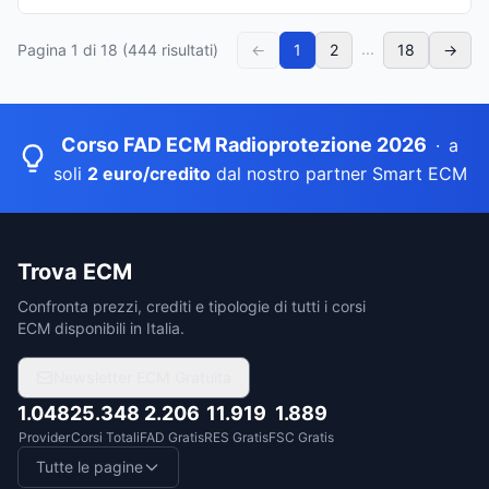
...
Pagina
1
di
18
(
444
risultati)
←
1
2
18
→
Corso FAD ECM Radioprotezione 2026
·
a
soli
2 euro/credito
dal nostro partner Smart ECM
Trova ECM
Confronta prezzi, crediti e tipologie di tutti i corsi
ECM disponibili in Italia.
Newsletter ECM Gratuita
1.048
25.348
2.206
11.919
1.889
Provider
Corsi Totali
FAD Gratis
RES Gratis
FSC Gratis
Tutte le pagine