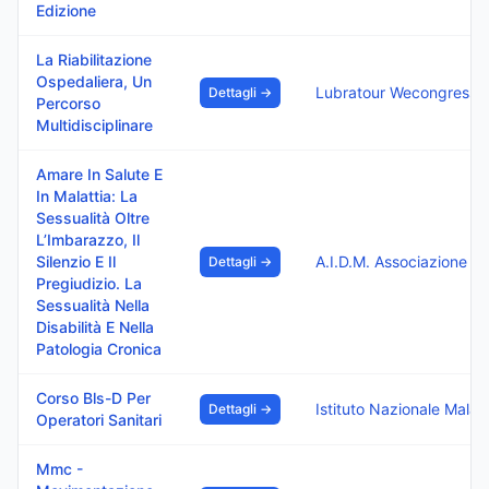
Edizione
La Riabilitazione
Ospedaliera, Un
Lubratour Wecongress
Dettagli →
Percorso
Multidisciplinare
Amare In Salute E
In Malattia: La
Sessualità Oltre
L’Imbarazzo, Il
Silenzio E Il
A.I.D.M. Associazione Ita
Dettagli →
Pregiudizio. La
Sessualità Nella
Disabilità E Nella
Patologia Cronica
Corso Bls-D Per
Istituto Nazionale Ma
Dettagli →
Operatori Sanitari
Mmc -