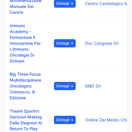
Movimentazione
Centro Cardiol
Dettagli →
Manuale Dei
Carichi
Immuno
Academy -
Formazione E
Innovazione Per
Doc Congress Srl
Dettagli →
L’Immuno-
Oncologia Di
Domani
Big Three Focus
Multidisciplinare
Oncologico
Mi&T Srl
Dettagli →
Cremasco: Iii
Edizione
Traumi Sportivi:
Decision Making
Ordine Dei Medici Chirur
Dettagli →
Dalla Diagnosi Al
Return To Play