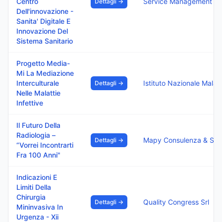
Centro
Service Management Sr
Dettagli →
Dell'innovazione -
Sanita' Digitale E
Innovazione Del
Sistema Sanitario
Progetto Media-
Mi La Mediazione
Interculturale
Istituto Nazionale Ma
Dettagli →
Nelle Malattie
Infettive
Il Futuro Della
Radiologia –
Mapy Co
Dettagli →
“Vorrei Incontrarti
Fra 100 Anni"
Indicazioni E
Limiti Della
Chirurgia
Quality Congress Srl
Dettagli →
Mininvasiva In
Urgenza - Xii